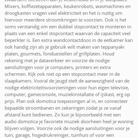
Mixers, koffiezetapparaten, keukenrobots, wasmachines en
droogkasten vragen veel elektriciteit en het is nuttig om
hiervoor meerdere stroomkringen te voorzien. Ook is het
soms verstandig om een dubbel stopcontact te monteren in
plaats van een enkel stopcontact waarvan de capaciteit veel
beperkter is. Een extra wandcontactdoos in de eetkamer kan
ook handig zijn als je gebruik wilt maken van teppanyaki
platen, gourmets, fonduestellen of grillplaten. Houd
rekening met je dataverkeer en voorzie de nodige
aansluitingen voor je computers, printers en extra
schermen. Kijk ook niet op een stopcontact meer in de
slaapkamers. Vooral de jeugd stelt de aanwezigheid van de
nodige elektriciteitsvoorzieningen voor hun eigen televisie,
computer, gameconsole, muziekinstallatie of ijskast, erg op
prijs. Plan ook domotica toepassingen al in, en connecteer
bepaalde stroombanen en zekeringen zodat je ze vanaf
afstand kunt bedienen. Zo kun je bijvoorbeeld met een
audio domotica je favoriete muziek doorheen heel je woning
blijven volgen. Voorzie ook de nodige aansluitingen voor je
tuin, garage, hogedrukreiniger, tuinhuis of voor een