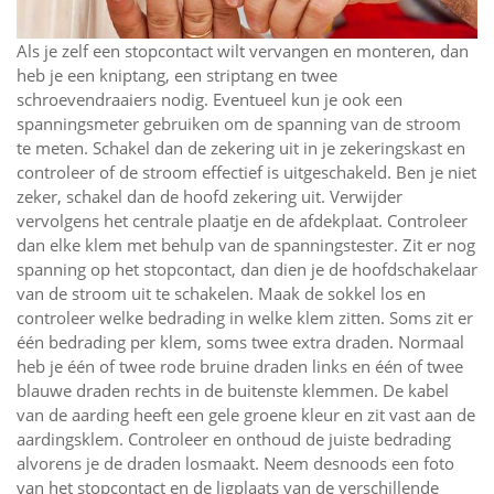
Als je zelf een stopcontact wilt vervangen en monteren, dan
heb je een kniptang, een striptang en twee
schroevendraaiers nodig. Eventueel kun je ook een
spanningsmeter gebruiken om de spanning van de stroom
te meten. Schakel dan de zekering uit in je zekeringskast en
controleer of de stroom effectief is uitgeschakeld. Ben je niet
zeker, schakel dan de hoofd zekering uit. Verwijder
vervolgens het centrale plaatje en de afdekplaat. Controleer
dan elke klem met behulp van de spanningstester. Zit er nog
spanning op het stopcontact, dan dien je de hoofdschakelaar
van de stroom uit te schakelen. Maak de sokkel los en
controleer welke bedrading in welke klem zitten. Soms zit er
één bedrading per klem, soms twee extra draden. Normaal
heb je één of twee rode bruine draden links en één of twee
blauwe draden rechts in de buitenste klemmen. De kabel
van de aarding heeft een gele groene kleur en zit vast aan de
aardingsklem. Controleer en onthoud de juiste bedrading
alvorens je de draden losmaakt. Neem desnoods een foto
van het stopcontact en de ligplaats van de verschillende