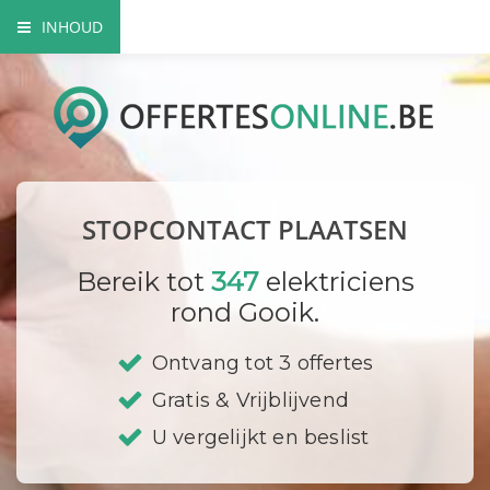
INHOUD
Het nut van extra contactdozen
Waarom beroep doen op een vakman?
Elektriciteitskeuring nodig?
STOPCONTACT PLAATSEN
Waar plaats ik mijn stopcontacten?
Bereik tot
347
elektriciens
Hoe vervang ik een contactdoos?
rond Gooik.
Bedrijf registreren
Ontvang tot 3 offertes
Gratis & Vrijblijvend
U vergelijkt en beslist