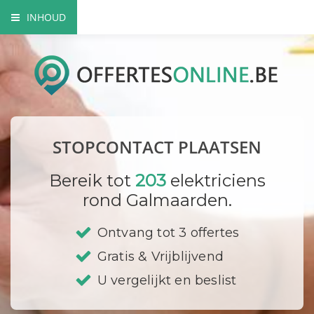
INHOUD
Het nut van extra contactdozen
Waarom beroep doen op een vakman?
Elektriciteitskeuring nodig?
STOPCONTACT PLAATSEN
Waar plaats ik mijn stopcontacten?
Bereik tot
203
elektriciens
Hoe vervang ik een contactdoos?
rond Galmaarden.
Bedrijf registreren
Ontvang tot 3 offertes
Gratis & Vrijblijvend
U vergelijkt en beslist