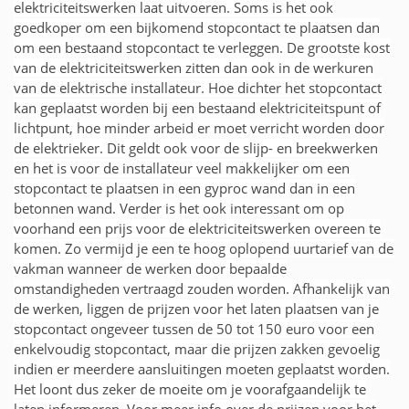
elektriciteitswerken laat uitvoeren. Soms is het ook
goedkoper om een bijkomend stopcontact te plaatsen dan
om een bestaand stopcontact te verleggen. De grootste kost
van de elektriciteitswerken zitten dan ook in de werkuren
van de elektrische installateur. Hoe dichter het stopcontact
kan geplaatst worden bij een bestaand elektriciteitspunt of
lichtpunt, hoe minder arbeid er moet verricht worden door
de elektrieker. Dit geldt ook voor de slijp- en breekwerken
en het is voor de installateur veel makkelijker om een
stopcontact te plaatsen in een gyproc wand dan in een
betonnen wand. Verder is het ook interessant om op
voorhand een prijs voor de elektriciteitswerken overeen te
komen. Zo vermijd je een te hoog oplopend uurtarief van de
vakman wanneer de werken door bepaalde
omstandigheden vertraagd zouden worden. Afhankelijk van
de werken, liggen de prijzen voor het laten plaatsen van je
stopcontact ongeveer tussen de 50 tot 150 euro voor een
enkelvoudig stopcontact, maar die prijzen zakken gevoelig
indien er meerdere aansluitingen moeten geplaatst worden.
Het loont dus zeker de moeite om je voorafgaandelijk te
laten informeren. Voor meer info over de prijzen voor het