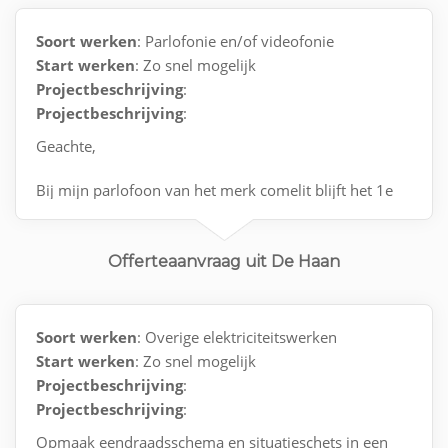
Soort werken
: Parlofonie en/of videofonie
Start werken
: Zo snel mogelijk
Projectbeschrijving
:
Projectbeschrijving
:
Geachte,
Bij mijn parlofoon van het merk comelit blijft het 1e
icoontje
constant pinken
Offerteaanvraag uit De Haan
Graag een kleine revisie
Graag tevens een kleine raming
Soort werken
: Overige elektriciteitswerken
van deze interventie
Start werken
: Zo snel mogelijk
Projectbeschrijving
:
alvast bedankt
Projectbeschrijving
:
Opmaak eendraadsschema en situatieschets in een