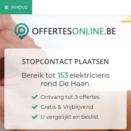
INHOUD
Het nut van extra contactdozen
Waarom beroep doen op een vakman?
Elektriciteitskeuring nodig?
STOPCONTACT PLAATSEN
Waar plaats ik mijn stopcontacten?
Bereik tot
153
elektriciens
Hoe vervang ik een contactdoos?
rond De Haan.
Bedrijf registreren
Ontvang tot 3 offertes
Gratis & Vrijblijvend
U vergelijkt en beslist