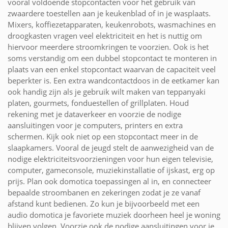
vooral voldoende stopcontacten voor het gebruik van
zwaardere toestellen aan je keukenblad of in je wasplaats.
Mixers, koffiezetapparaten, keukenrobots, wasmachines en
droogkasten vragen veel elektriciteit en het is nuttig om
hiervoor meerdere stroomkringen te voorzien. Ook is het
soms verstandig om een dubbel stopcontact te monteren in
plaats van een enkel stopcontact waarvan de capaciteit veel
beperkter is. Een extra wandcontactdoos in de eetkamer kan
ook handig zijn als je gebruik wilt maken van teppanyaki
platen, gourmets, fonduestellen of grillplaten. Houd
rekening met je dataverkeer en voorzie de nodige
aansluitingen voor je computers, printers en extra
schermen. Kijk ook niet op een stopcontact meer in de
slaapkamers. Vooral de jeugd stelt de aanwezigheid van de
nodige elektriciteitsvoorzieningen voor hun eigen televisie,
computer, gameconsole, muziekinstallatie of ijskast, erg op
prijs. Plan ook domotica toepassingen al in, en connecteer
bepaalde stroombanen en zekeringen zodat je ze vanaf
afstand kunt bedienen. Zo kun je bijvoorbeeld met een
audio domotica je favoriete muziek doorheen heel je woning
blijven volgen. Voorzie ook de nodige aansluitingen voor je