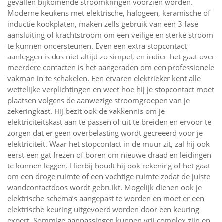
gevallen bijkomende stroomkringen voorzien worden.
Moderne keukens met elektrische, halogeen, keramische of
inductie kookplaten, maken zelfs gebruik van een 3 fase
aansluiting of krachtstroom om een veilige en sterke stroom
te kunnen ondersteunen. Even een extra stopcontact
aanleggen is dus niet altijd zo simpel, en indien het gaat over
meerdere contacten is het aangeraden om een professionele
vakman in te schakelen. Een ervaren elektrieker kent alle
wettelijke verplichtingen en weet hoe hij je stopcontact moet
plaatsen volgens de aanwezige stroomgroepen van je
zekeringkast. Hij bezit ook de vakkennis om je
elektriciteitskast aan te passen of uit te breiden en ervoor te
zorgen dat er geen overbelasting wordt gecreëerd voor je
elektriciteit. Waar het stopcontact in de muur zit, zal hij ook
eerst een gat frezen of boren om nieuwe draad en leidingen
te kunnen leggen. Hierbij houdt hij ook rekening of het gaat
om een droge ruimte of een vochtige ruimte zodat de juiste
wandcontactdoos wordt gebruikt. Mogelijk dienen ook je
elektrische schema’s aangepast te worden en moet er een
elektrische keuring uitgevoerd worden door een keuring
expert. Sommige aanpassingen kunnen vrij complex zijn en