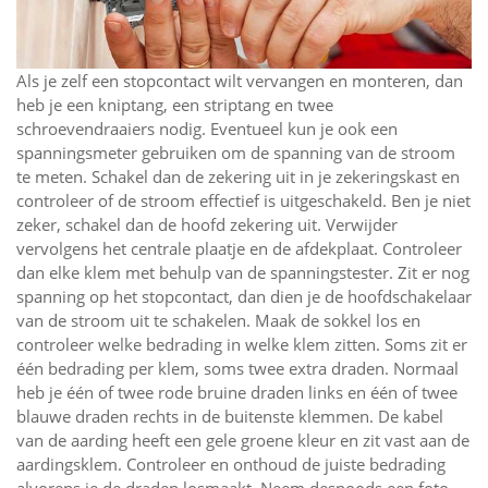
Als je zelf een stopcontact wilt vervangen en monteren, dan
heb je een kniptang, een striptang en twee
schroevendraaiers nodig. Eventueel kun je ook een
spanningsmeter gebruiken om de spanning van de stroom
te meten. Schakel dan de zekering uit in je zekeringskast en
controleer of de stroom effectief is uitgeschakeld. Ben je niet
zeker, schakel dan de hoofd zekering uit. Verwijder
vervolgens het centrale plaatje en de afdekplaat. Controleer
dan elke klem met behulp van de spanningstester. Zit er nog
spanning op het stopcontact, dan dien je de hoofdschakelaar
van de stroom uit te schakelen. Maak de sokkel los en
controleer welke bedrading in welke klem zitten. Soms zit er
één bedrading per klem, soms twee extra draden. Normaal
heb je één of twee rode bruine draden links en één of twee
blauwe draden rechts in de buitenste klemmen. De kabel
van de aarding heeft een gele groene kleur en zit vast aan de
aardingsklem. Controleer en onthoud de juiste bedrading
alvorens je de draden losmaakt. Neem desnoods een foto