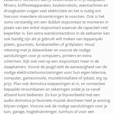
Mixers, koffiezetapparaten, keukenrobots, wasmachines en
droogkasten vragen veel elektriciteit en het is nuttig om
hiervoor meerdere stroomkringen te voorzien. Ook is het
soms verstandig om een dubbel stopcontact te monteren in
plaats van een enkel stopcontact waarvan de capaciteit veel
beperkter is. Een extra wandcontactdoos in de eetkamer kan
ook handig zijn als je gebruik wilt maken van teppanyaki
platen, gourmets, fonduestellen of grillplaten. Houd
rekening met je dataverkeer en voorzie de nodige
aansluitingen voor je computers, printers en extra
schermen. Kijk ook niet op een stopcontact meer in de
slaapkamers. Vooral de jeugd stelt de aanwezigheid van de
nodige elektriciteitsvoorzieningen voor hun eigen televisie,
computer, gameconsole, muziekinstallatie of ijskast, erg op
prijs. Plan ook domotica toepassingen al in, en connecteer
bepaalde stroombanen en zekeringen zodat je ze vanaf
afstand kunt bedienen. Zo kun je bijvoorbeeld met een
audio domotica je favoriete muziek doorheen heel je woning
blijven volgen. Voorzie ook de nodige aansluitingen voor je
tuin, garage, hogedrukreiniger, tuinhuis of voor een