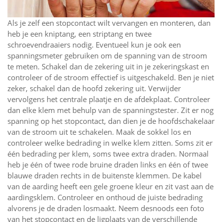
Als je zelf een stopcontact wilt vervangen en monteren, dan
heb je een kniptang, een striptang en twee
schroevendraaiers nodig. Eventueel kun je ook een
spanningsmeter gebruiken om de spanning van de stroom
te meten. Schakel dan de zekering uit in je zekeringskast en
controleer of de stroom effectief is uitgeschakeld. Ben je niet
zeker, schakel dan de hoofd zekering uit. Verwijder
vervolgens het centrale plaatje en de afdekplaat. Controleer
dan elke klem met behulp van de spanningstester. Zit er nog
spanning op het stopcontact, dan dien je de hoofdschakelaar
van de stroom uit te schakelen. Maak de sokkel los en
controleer welke bedrading in welke klem zitten. Soms zit er
één bedrading per klem, soms twee extra draden. Normaal
heb je één of twee rode bruine draden links en één of twee
blauwe draden rechts in de buitenste klemmen. De kabel
van de aarding heeft een gele groene kleur en zit vast aan de
aardingsklem. Controleer en onthoud de juiste bedrading
alvorens je de draden losmaakt. Neem desnoods een foto
van het stopcontact en de ligplaats van de verschillende