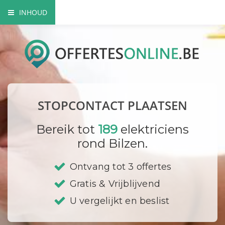
INHOUD
Het nut van extra contactdozen
Waarom beroep doen op een vakman?
Elektriciteitskeuring nodig?
STOPCONTACT PLAATSEN
Waar plaats ik mijn stopcontacten?
Bereik tot
189
elektriciens
Hoe vervang ik een contactdoos?
rond Bilzen.
Bedrijf registreren
Ontvang tot 3 offertes
Gratis & Vrijblijvend
U vergelijkt en beslist