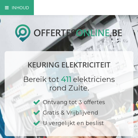
INHOUD
Wanneer is een keuring verplicht?
Wat wordt er gecontroleerd?
Wie voert de keuring uit?
KEURING ELEKTRICITEIT
Wat is een keuringsverslag?
Bereik tot
411
elektriciens
Afgekeurd, wat nu?
rond Zulte.
Bedrijf registreren
Ontvang tot 3 offertes
Gratis & Vrijblijvend
U vergelijkt en beslist