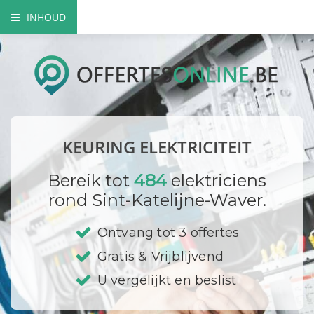
INHOUD
Wanneer is een keuring verplicht?
Wat wordt er gecontroleerd?
Wie voert de keuring uit?
KEURING ELEKTRICITEIT
Wat is een keuringsverslag?
Bereik tot
484
elektriciens
Afgekeurd, wat nu?
rond Sint-Katelijne-Waver.
Bedrijf registreren
Ontvang tot 3 offertes
Gratis & Vrijblijvend
U vergelijkt en beslist