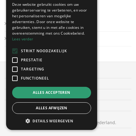
Deze website gebruikt cookies om uw
gebruikerservaring te verbeteren, en voor
het personaliseren van mogelijke
advertenties. Door onze website te
Inloggen
gebruiken, stemt u in met alle cookies in
overeenstemming met ons Cookiebeleid.
Uw bedrijf registreren
Lees verder
STRIKT NOODZAKELIJK
PRESTATIE
TARGETING
OffertesOnline.be © 2026
FUNCTIONEEL
Algemene voorwaarden
ALLES ACCEPTEREN
Privacybeleid
Cookies
ALLES AFWIJZEN
DETAILS WEERGEVEN
Bekijk ook elektriciteit-aanleggen in Nederland.