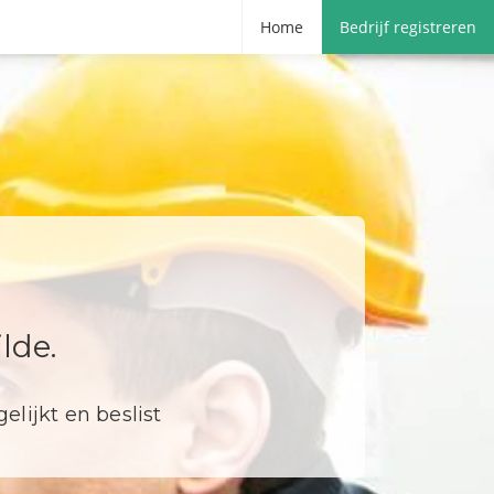
Home
Bedrijf registreren
lde.
elijkt en beslist