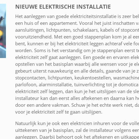
NIEUWE ELEKTRISCHE INSTALLATIE
Het aanleggen van goede elektriciteitsinstallatie is zeer 
een huis of een appartement. Vooral het juist inschatten va
aansluitingen, lichtpunten, schakelaars, kabels of stopcon
vooruitziendheid. Met een goed stappenplan kom je al een 
bent, kunnen er bij het elektriciteit leggen achteraf vel
worden. Soms is het verstandig om je stappenplan eerst te
elektriciteit zelf gaat aanleggen. Een goede en ervaren elek
opstellen van het basisplan waarbij alle wensen voor je ele
gebeurt uiterst nauwkeurig en alle details, gaande van je 
stopcontacten, lichtpunten, keukentoestellen, wasmachin
parlofoon, alarminstallatie, tuinverlichting tot je domotica
elektriciteit zelf leggen, dan kun je het uitslijpen van de 
installateur kan dan eerst alles aftekenen en daarna kan 
door een andere vakman. Schuw je het echte werk niet, d
voor je elektriciteit zelf te gaan uitslijpen.
Natuurlijk kun je ook een elektricien inhuren voor de volled
uittekenen van je basisplan, zal de installateur volgens ee
aanleggen. Daarbij behoort ook het aftekenen en uitkappe