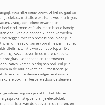
belangrijk voor elke nieuwbouw, of het nu gaat om
n je elektra, met alle elektrische voorzieningen,
tacten, vraagt een zekere ervaring en
heel eind, maar zelfs als je een beetje handig
e fouten opduiken die hadden kunnen vermeden
 overleggen met een professional, voor je je
tricien uit je regio kan je vooraf helpen met het
ktriciteitsinstallatie worden doorlopen. Dit
zekeringskast, sleuven in de muren, kabels,
e, droogkast, zonnepanelen, thermostaat,
 applicaties, komen hierbij aan bod. Wil je je
sleuven in de muur eventueel uitbesteden. Je
het slijpen van de sleuven uitgevoerd worden
an kun je ook hier besparen door de sleuven
ige uitwerking van je elektriciteit. Na het
n afgesproken stappenplan je elektriciteit
n of uitslijpen van de sleuven in de muren, om