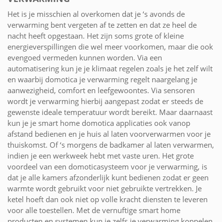
Het is je misschien al overkomen dat je ‘s avonds de
verwarming bent vergeten af te zetten en dat ze heel de
nacht heeft opgestaan. Het zijn soms grote of kleine
energieverspillingen die wel meer voorkomen, maar die ook
evengoed vermeden kunnen worden. Via een
automatisering kun je je klimaat regelen zoals je het zelf wilt
en waarbij domotica je verwarming regelt naargelang je
aanwezigheid, comfort en leefgewoontes. Via sensoren
wordt je verwarming hierbij aangepast zodat er steeds de
gewenste ideale temperatuur wordt bereikt. Maar daarnaast
kun je je smart home domotica applicaties ook vanop
afstand bedienen en je huis al laten voorverwarmen voor je
thuiskomst. Of ‘s morgens de badkamer al laten verwarmen,
indien je een werkweek hebt met vaste uren. Het grote
voordeel van een domoticasysteem voor je verwarming, is
dat je alle kamers afzonderlijk kunt bedienen zodat er geen
warmte wordt gebruikt voor niet gebruikte vertrekken. Je
ketel hoeft dan ook niet op volle kracht diensten te leveren
voor alle toestellen. Met de vernuftige smart home
producten en systemen kun je zelfs je verwarming koppelen