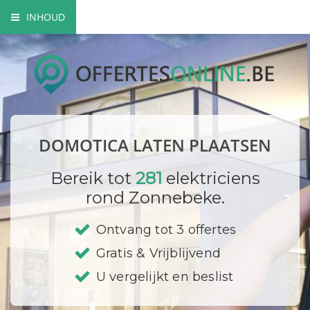
INHOUD
Wat is domotica?
Voordelen van domotica
Domotica toepassingen
DOMOTICA LATEN PLAATSEN
Domotica opbouw
Bereik tot
281
elektriciens
Prijzen
rond Zonnebeke.
Bedrijf registreren
Ontvang tot 3 offertes
Gratis & Vrijblijvend
U vergelijkt en beslist