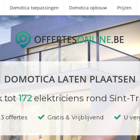
Domotica toepassingen
Domotica opbouw
Prijzen
DOMOTICA LATEN PLAATSEN
k tot
172
elektriciens rond Sint-Tr
3 offertes
Gratis & Vrijblijvend
U verg