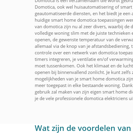
Domotica is een verzamelnaam die wordt gebruik
Domotica, ook wel huisautomatisering of smar
geautomatiseerde diensten, en het biedt je een
huidige smart home domotica toepassingen wer
van domotica zijn nu al zeer divers, waarbij de
volledige woning slim met de juiste technieke
openen, de gewenste temperatuur van de verwarmi
allemaal via de knop van je afstandsbediening,
controle over een netwerk van domotica toepass
timers integreren, je ventilatie en/of verwarmi
moet tussenkomen. Ook het klimaat en de luchtv
openen bij binnenvallend zonlicht. Je kunt zel
mogelijkheden van je smart home domotica zijn 
meer toegepast in elke bestaande woning. Dankzi
gebruik zal maken van zijn eigen smart home di
je de vele professionele domotica elektriciens ui
Wat zijn de voordelen van