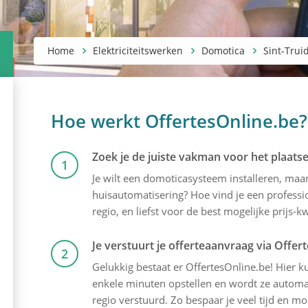
Home
Elektriciteitswerken
Domotica
Sint-Trui
Hoe werkt OffertesOnline.be?
Zoek je de juiste vakman voor het plaats
1
Je wilt een domoticasysteem installeren, maa
huisautomatisering? Hoe vind je een profession
regio, en liefst voor de best mogelijke prijs-kw
Je verstuurt je offerteaanvraag via Offer
2
Gelukkig bestaat er OffertesOnline.be! Hier kun
enkele minuten opstellen en wordt ze automati
regio verstuurd. Zo bespaar je veel tijd en mo