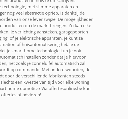
 en producten in huis te omschrijven.
e technologie, met slimme apparaten en
 nog veel abstractie opriep, is dankzij de
worden van onze levenswijze. De mogelijkheden
uwe producten op de markt brengen. Zo kan elke
en. Je verlichting aansteken, garagepoorten
g, of je elektrische apparaten, je kunt ze
omation of huisautomatisering heb je de
Met je smart home technologie kun je ook
automatisch instellen zonder dat je hiervoor
, net zoals je zonneluifel automatisch zal
imd wordt op commando. Met andere woorden, de
t door de verschillende fabrikanten steeds
slechts een kwestie van tijd voor elke woning
mart home domotica? Via offertesonline.be kun
 offertes of adviezen!