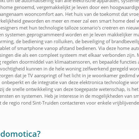
t om de automatisering van alle elektrische apparaten, systemen
t home genoemd, vergemakkelijkt je leven door een hoogwaardig
 aangenaam wooncomfort aan. Het huis van de toekomst dat vroeger
kelijkheid geworden en meer en meer zal een smart home deel 
 designers met hun technologie talloze scenario's creëren en nie
n en systemen geprogrammeerd worden en je leven makkelijker mak
ng, de bediening van rolluiken, de beveiliging of brandbeveiligin
 tablet of smartphone vanop afstand bedienen. Via deze home aut
ingen die als een compleet systeem met elkaar verbonden zijn. 
ng regelen doormiddel van klimaatsensoren, en bepaalde functies 
ochtigheid kunnen in de hele woning zelfwerkend geregeld worden
fs zorgen dat je TV aanspringt of het licht in je woonkamer ged
onbeperkt en de integratie van deze elektronica technologie word
j de snelle ontwikkeling van deze toegepaste wetenschap, is het 
ensten en systemen. Heb je interesse in de mogelijkheden van s
t de regio rond Sint-Truiden contacteren voor enkele vrijblijvende
 domotica?