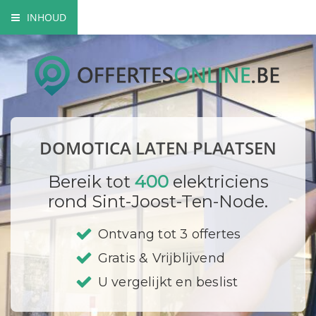
INHOUD
Wat is domotica?
Voordelen van domotica
Domotica toepassingen
DOMOTICA LATEN PLAATSEN
Domotica opbouw
Bereik tot
400
elektriciens
Prijzen
rond Sint-Joost-Ten-Node.
Bedrijf registreren
Ontvang tot 3 offertes
Gratis & Vrijblijvend
U vergelijkt en beslist