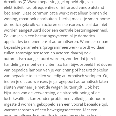
draadloos (Z-Wave toepassing) gekoppeld zijn, via
elektriciteit, radiofrequenties of infrarood vanop afstand
bedienen. Deze communicatie werkt niet alleen binnen de
woning, maar ook daarbuiten. Hierbij maakt je smart home
domotica gebruik van actoren en sensoren, die al dan niet
worden aangestuurd door een centrale besturingseenheid.
Zo kun je via één besturingssysteem al je domotica
applicaties bedienen en/of automatiseren. Wanneer er aan
bepaalde parameters (programmeerwerk) wordt voldaan,
zullen sommige sensoren en actoren daarbij ook
automatisch aangestuurd worden, zonder dat je zelf
handelingen moet verrichten. Zo kan bijvoorbeeld het doven
van bepaalde lampen van je verlichting of het uitschakelen
van bepaalde toestellen volledig automatisch verlopen. Of,
indien je dit zou wensen, je garagepoort automatisch laten
sluiten wanneer je met de wagen buitenrijdt. Ook het
bijsturen van de verwarming, de airconditioning of de
luchtkwaliteit, kan zonder problemen volledig autonoom
ingesteld worden, gekoppeld aan een vooraf bepaalde tijd,
warmtesensoren of een bewegingsdetector. Met een
geautomatiseerde domotica toepassing verhoog je niet