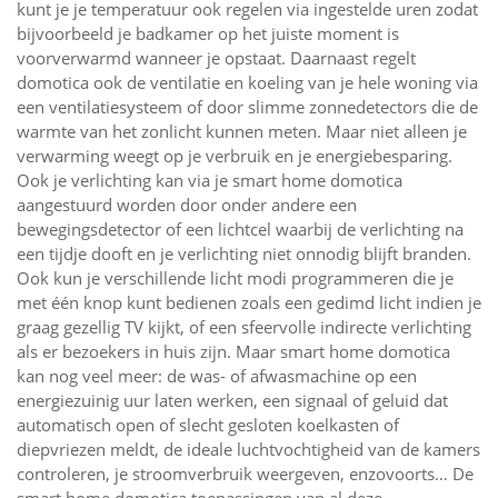
kunt je je temperatuur ook regelen via ingestelde uren zodat
bijvoorbeeld je badkamer op het juiste moment is
voorverwarmd wanneer je opstaat. Daarnaast regelt
domotica ook de ventilatie en koeling van je hele woning via
een ventilatiesysteem of door slimme zonnedetectors die de
warmte van het zonlicht kunnen meten. Maar niet alleen je
verwarming weegt op je verbruik en je energiebesparing.
Ook je verlichting kan via je smart home domotica
aangestuurd worden door onder andere een
bewegingsdetector of een lichtcel waarbij de verlichting na
een tijdje dooft en je verlichting niet onnodig blijft branden.
Ook kun je verschillende licht modi programmeren die je
met één knop kunt bedienen zoals een gedimd licht indien je
graag gezellig TV kijkt, of een sfeervolle indirecte verlichting
als er bezoekers in huis zijn. Maar smart home domotica
kan nog veel meer: de was- of afwasmachine op een
energiezuinig uur laten werken, een signaal of geluid dat
automatisch open of slecht gesloten koelkasten of
diepvriezen meldt, de ideale luchtvochtigheid van de kamers
controleren, je stroomverbruik weergeven, enzovoorts… De