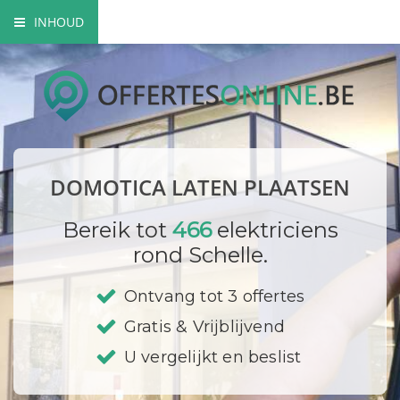
INHOUD
Wat is domotica?
Voordelen van domotica
Domotica toepassingen
DOMOTICA LATEN PLAATSEN
Domotica opbouw
Bereik tot
466
elektriciens
Prijzen
rond Schelle.
Bedrijf registreren
Ontvang tot 3 offertes
Gratis & Vrijblijvend
U vergelijkt en beslist