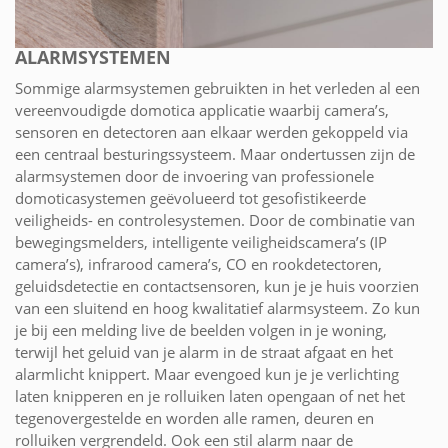
ALARMSYSTEMEN
Sommige alarmsystemen gebruikten in het verleden al een
vereenvoudigde domotica applicatie waarbij camera’s,
sensoren en detectoren aan elkaar werden gekoppeld via
een centraal besturingssysteem. Maar ondertussen zijn de
alarmsystemen door de invoering van professionele
domoticasystemen geëvolueerd tot gesofistikeerde
veiligheids- en controlesystemen. Door de combinatie van
bewegingsmelders, intelligente veiligheidscamera’s (IP
camera’s), infrarood camera’s, CO en rookdetectoren,
geluidsdetectie en contactsensoren, kun je je huis voorzien
van een sluitend en hoog kwalitatief alarmsysteem. Zo kun
je bij een melding live de beelden volgen in je woning,
terwijl het geluid van je alarm in de straat afgaat en het
alarmlicht knippert. Maar evengoed kun je je verlichting
laten knipperen en je rolluiken laten opengaan of net het
tegenovergestelde en worden alle ramen, deuren en
rolluiken vergrendeld. Ook een stil alarm naar de