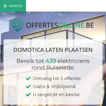
INHOUD
Wat is domotica?
Voordelen van domotica
Domotica toepassingen
DOMOTICA LATEN PLAATSEN
Domotica opbouw
Bereik tot
439
elektriciens
Prijzen
rond Ruiselede.
Bedrijf registreren
Ontvang tot 3 offertes
Gratis & Vrijblijvend
U vergelijkt en beslist