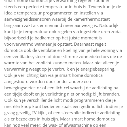
smart home domotica je verwarming regelen zodat er
steeds een perfecte temperatuur in huis is. Tevens kun je de
ideale temperatuur programmeren en instellen via
aanwezigheidssensoren waarbij de kamerthermostaat
langzaam zakt als er niemand meer aanwezig is. Natuurlijk
kunt je je temperatuur ook regelen via ingestelde uren zodat
bijvoorbeeld je badkamer op het juiste moment is
voorverwarmd wanneer je opstaat. Daarnaast regelt
domotica ook de ventilatie en koeling van je hele woning via
een ventilatiesysteem of door slimme zonnedetectors die de
warmte van het zonlicht kunnen meten. Maar niet alleen je
verwarming weegt op je verbruik en je energiebesparing.
Ook je verlichting kan via je smart home domotica
aangestuurd worden door onder andere een
bewegingsdetector of een lichtcel waarbij de verlichting na
een tijdje dooft en je verlichting niet onnodig blijft branden.
Ook kun je verschillende licht modi programmeren die je
met één knop kunt bedienen zoals een gedimd licht indien je
graag gezellig TV kijkt, of een sfeervolle indirecte verlichting
als er bezoekers in huis zijn. Maar smart home domotica
kan nog veel meer: de was- of afwasmachine op een