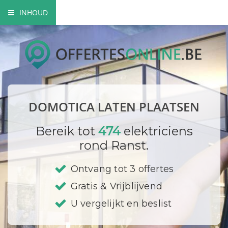
INHOUD
Wat is domotica?
Voordelen van domotica
Domotica toepassingen
DOMOTICA LATEN PLAATSEN
Domotica opbouw
Bereik tot
474
elektriciens
Prijzen
rond Ranst.
Bedrijf registreren
Ontvang tot 3 offertes
Gratis & Vrijblijvend
U vergelijkt en beslist