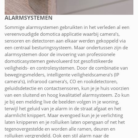
ALARMSYSTEMEN
Sommige alarmsystemen gebruikten in het verleden al een
vereenvoudigde domotica applicatie waarbij camera’s,
sensoren en detectoren aan elkaar werden gekoppeld via
een centraal besturingssysteem. Maar ondertussen zijn de
alarmsystemen door de invoering van professionele
domoticasystemen geëvolueerd tot gesofistikeerde
veiligheids- en controlesystemen. Door de combinatie van
bewegingsmelders, intelligente veiligheidscamera’s (IP
camera’s), infrarood camera’s, CO en rookdetectoren,
geluidsdetectie en contactsensoren, kun je je huis voorzien
van een sluitend en hoog kwalitatief alarmsysteem. Zo kun
je bij een melding live de beelden volgen in je woning,
terwijl het geluid van je alarm in de straat afgaat en het
alarmlicht knippert. Maar evengoed kun je je verlichting
laten knipperen en je rolluiken laten opengaan of net het
tegenovergestelde en worden alle ramen, deuren en
rolluiken vergrendeld. Ook een stil alarm naar de