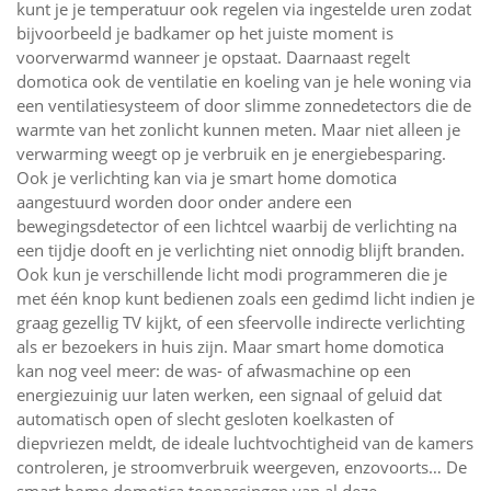
kunt je je temperatuur ook regelen via ingestelde uren zodat
bijvoorbeeld je badkamer op het juiste moment is
voorverwarmd wanneer je opstaat. Daarnaast regelt
domotica ook de ventilatie en koeling van je hele woning via
een ventilatiesysteem of door slimme zonnedetectors die de
warmte van het zonlicht kunnen meten. Maar niet alleen je
verwarming weegt op je verbruik en je energiebesparing.
Ook je verlichting kan via je smart home domotica
aangestuurd worden door onder andere een
bewegingsdetector of een lichtcel waarbij de verlichting na
een tijdje dooft en je verlichting niet onnodig blijft branden.
Ook kun je verschillende licht modi programmeren die je
met één knop kunt bedienen zoals een gedimd licht indien je
graag gezellig TV kijkt, of een sfeervolle indirecte verlichting
als er bezoekers in huis zijn. Maar smart home domotica
kan nog veel meer: de was- of afwasmachine op een
energiezuinig uur laten werken, een signaal of geluid dat
automatisch open of slecht gesloten koelkasten of
diepvriezen meldt, de ideale luchtvochtigheid van de kamers
controleren, je stroomverbruik weergeven, enzovoorts… De