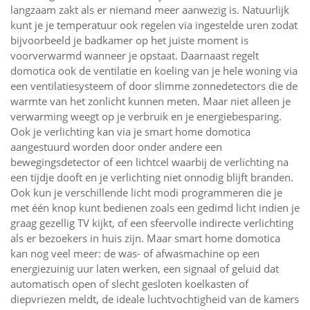
langzaam zakt als er niemand meer aanwezig is. Natuurlijk
kunt je je temperatuur ook regelen via ingestelde uren zodat
bijvoorbeeld je badkamer op het juiste moment is
voorverwarmd wanneer je opstaat. Daarnaast regelt
domotica ook de ventilatie en koeling van je hele woning via
een ventilatiesysteem of door slimme zonnedetectors die de
warmte van het zonlicht kunnen meten. Maar niet alleen je
verwarming weegt op je verbruik en je energiebesparing.
Ook je verlichting kan via je smart home domotica
aangestuurd worden door onder andere een
bewegingsdetector of een lichtcel waarbij de verlichting na
een tijdje dooft en je verlichting niet onnodig blijft branden.
Ook kun je verschillende licht modi programmeren die je
met één knop kunt bedienen zoals een gedimd licht indien je
graag gezellig TV kijkt, of een sfeervolle indirecte verlichting
als er bezoekers in huis zijn. Maar smart home domotica
kan nog veel meer: de was- of afwasmachine op een
energiezuinig uur laten werken, een signaal of geluid dat
automatisch open of slecht gesloten koelkasten of
diepvriezen meldt, de ideale luchtvochtigheid van de kamers