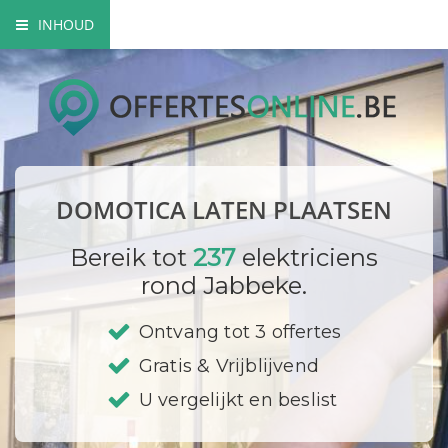
INHOUD
Wat is domotica?
Voordelen van domotica
Domotica toepassingen
DOMOTICA LATEN PLAATSEN
Domotica opbouw
Bereik tot
237
elektriciens
Prijzen
rond Jabbeke.
Bedrijf registreren
Ontvang tot 3 offertes
Gratis & Vrijblijvend
U vergelijkt en beslist