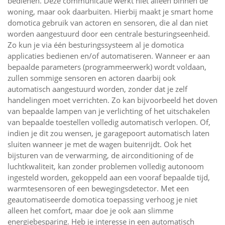
bedienen. Deze communicatie werkt niet alleen binnen de
woning, maar ook daarbuiten. Hierbij maakt je smart home
domotica gebruik van actoren en sensoren, die al dan niet
worden aangestuurd door een centrale besturingseenheid.
Zo kun je via één besturingssysteem al je domotica
applicaties bedienen en/of automatiseren. Wanneer er aan
bepaalde parameters (programmeerwerk) wordt voldaan,
zullen sommige sensoren en actoren daarbij ook
automatisch aangestuurd worden, zonder dat je zelf
handelingen moet verrichten. Zo kan bijvoorbeeld het doven
van bepaalde lampen van je verlichting of het uitschakelen
van bepaalde toestellen volledig automatisch verlopen. Of,
indien je dit zou wensen, je garagepoort automatisch laten
sluiten wanneer je met de wagen buitenrijdt. Ook het
bijsturen van de verwarming, de airconditioning of de
luchtkwaliteit, kan zonder problemen volledig autonoom
ingesteld worden, gekoppeld aan een vooraf bepaalde tijd,
warmtesensoren of een bewegingsdetector. Met een
geautomatiseerde domotica toepassing verhoog je niet
alleen het comfort, maar doe je ook aan slimme
energiebesparing. Heb je interesse in een automatisch