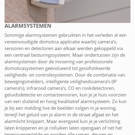
ALARMSYSTEMEN
Sommige alarmsystemen gebruikten in het verleden al een
vereenvoudigde domotica applicatie waarbij camera’s,
sensoren en detectoren aan elkaar werden gekoppeld via
een centraal besturingssysteem. Maar ondertussen zijn de
alarmsystemen door de invoering van professionele
domoticasystemen geëvolueerd tot gesofistikeerde
veiligheids- en controlesystemen. Door de combinatie van
bewegingsmelders, intelligente veiligheidscamera’s (IP
camera’s), infrarood camera’s, CO en rookdetectoren,
geluidsdetectie en contactsensoren, kun je je huis voorzien
van een sluitend en hoog kwalitatief alarmsysteem. Zo kun
je bij een melding live de beelden volgen in je woning,
terwijl het geluid van je alarm in de straat afgaat en het
alarmlicht knippert. Maar evengoed kun je je verlichting
laten knipperen en je rolluiken laten opengaan of net het
tegenovergestelde en worden alle ramen, deuren en