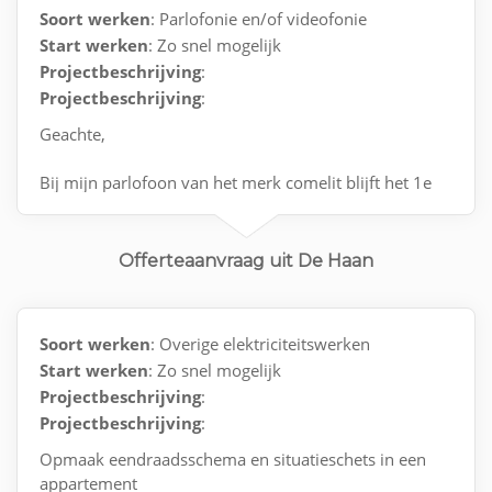
Soort werken
: Parlofonie en/of videofonie
Start werken
: Zo snel mogelijk
Projectbeschrijving
:
Projectbeschrijving
:
Geachte,
Bij mijn parlofoon van het merk comelit blijft het 1e
icoontje
constant pinken
Offerteaanvraag uit De Haan
Graag een kleine revisie
Graag tevens een kleine raming
Soort werken
: Overige elektriciteitswerken
van deze interventie
Start werken
: Zo snel mogelijk
Projectbeschrijving
:
alvast bedankt
Projectbeschrijving
:
Opmaak eendraadsschema en situatieschets in een
appartement