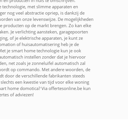
 en producten in huis te omschrijven.
e technologie, met slimme apparaten en
 nog veel abstractie opriep, is dankzij de
worden van onze levenswijze. De mogelijkheden
uwe producten op de markt brengen. Zo kan elke
en. Je verlichting aansteken, garagepoorten
g, of je elektrische apparaten, je kunt ze
omation of huisautomatisering heb je de
Met je smart home technologie kun je ook
automatisch instellen zonder dat je hiervoor
, net zoals je zonneluifel automatisch zal
imd wordt op commando. Met andere woorden, de
t door de verschillende fabrikanten steeds
slechts een kwestie van tijd voor elke woning
mart home domotica? Via offertesonline.be kun
ertes of adviezen!