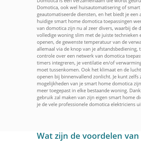
Domotica is een verzamelnaam die wordt gebruik
Domotica, ook wel huisautomatisering of smar
geautomatiseerde diensten, en het biedt je een
huidige smart home domotica toepassingen wer
van domotica zijn nu al zeer divers, waarbij de
volledige woning slim met de juiste technieke
openen, de gewenste temperatuur van de verwarmi
allemaal via de knop van je afstandsbediening,
controle over een netwerk van domotica toepass
timers integreren, je ventilatie en/of verwarmi
moet tussenkomen. Ook het klimaat en de luchtv
openen bij binnenvallend zonlicht. Je kunt zel
mogelijkheden van je smart home domotica zijn 
meer toegepast in elke bestaande woning. Dankzi
gebruik zal maken van zijn eigen smart home di
je de vele professionele domotica elektriciens u
Wat zijn de voordelen van