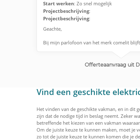
Start werken
: Zo snel mogelijk
Projectbeschrijving
:
Projectbeschrijving
:
Geachte,
Bij mijn parlofoon van het merk comelit blijft
constant pinken
Graag een kleine revisie
Offerteaanvraag uit 
Graag tevens een kleine raming
van deze interventie
Vind een geschikte elektr
alvast bedankt
Het vinden van de geschikte vakman, en in dit g
zijn dat de nodige tijd in beslag neemt. Zeker wa
betreffende het kiezen van een vakman waaraan
Om de juiste keuze te kunnen maken, moet je ve
zo tot de juiste keuze te kunnen komen die je de