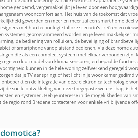
t om de automatisering van alle elektrische apparaten, systemen
t home genoemd, vergemakkelijkt je leven door een hoogwaardig
 aangenaam wooncomfort aan. Het huis van de toekomst dat vroeger
kelijkheid geworden en meer en meer zal een smart home deel 
 designers met hun technologie talloze scenario's creëren en nie
n en systemen geprogrammeerd worden en je leven makkelijker mak
ng, de bediening van rolluiken, de beveiliging of brandbeveiligin
 tablet of smartphone vanop afstand bedienen. Via deze home aut
ingen die als een compleet systeem met elkaar verbonden zijn. 
ng regelen doormiddel van klimaatsensoren, en bepaalde functies 
ochtigheid kunnen in de hele woning zelfwerkend geregeld worden
fs zorgen dat je TV aanspringt of het licht in je woonkamer ged
onbeperkt en de integratie van deze elektronica technologie word
j de snelle ontwikkeling van deze toegepaste wetenschap, is het 
ensten en systemen. Heb je interesse in de mogelijkheden van s
it de regio rond Bredene contacteren voor enkele vrijblijvende off
 domotica?