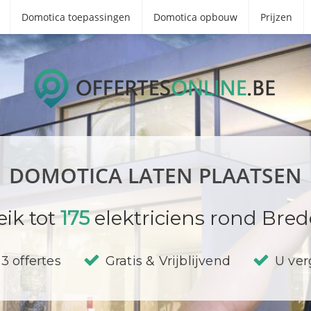
Domotica toepassingen
Domotica opbouw
Prijzen
DOMOTICA LATEN PLAATSEN
eik tot
175
elektriciens rond Bred
3 offertes
Gratis & Vrijblijvend
U verg