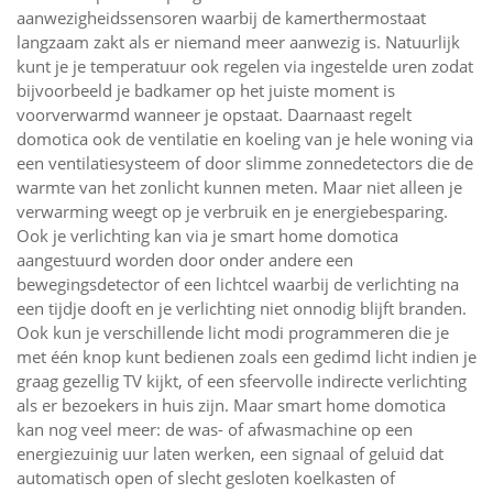
aanwezigheidssensoren waarbij de kamerthermostaat
langzaam zakt als er niemand meer aanwezig is. Natuurlijk
kunt je je temperatuur ook regelen via ingestelde uren zodat
bijvoorbeeld je badkamer op het juiste moment is
voorverwarmd wanneer je opstaat. Daarnaast regelt
domotica ook de ventilatie en koeling van je hele woning via
een ventilatiesysteem of door slimme zonnedetectors die de
warmte van het zonlicht kunnen meten. Maar niet alleen je
verwarming weegt op je verbruik en je energiebesparing.
Ook je verlichting kan via je smart home domotica
aangestuurd worden door onder andere een
bewegingsdetector of een lichtcel waarbij de verlichting na
een tijdje dooft en je verlichting niet onnodig blijft branden.
Ook kun je verschillende licht modi programmeren die je
met één knop kunt bedienen zoals een gedimd licht indien je
graag gezellig TV kijkt, of een sfeervolle indirecte verlichting
als er bezoekers in huis zijn. Maar smart home domotica
kan nog veel meer: de was- of afwasmachine op een
energiezuinig uur laten werken, een signaal of geluid dat
automatisch open of slecht gesloten koelkasten of