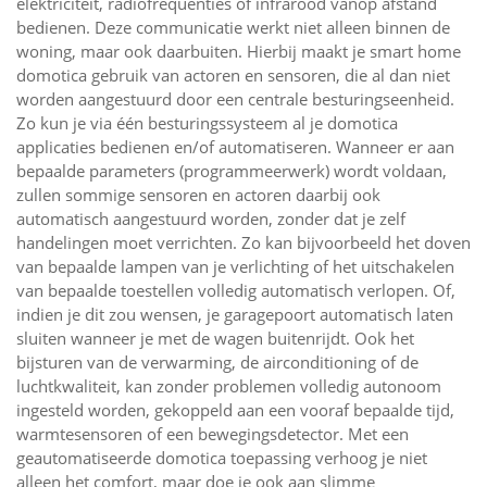
elektriciteit, radiofrequenties of infrarood vanop afstand
bedienen. Deze communicatie werkt niet alleen binnen de
woning, maar ook daarbuiten. Hierbij maakt je smart home
domotica gebruik van actoren en sensoren, die al dan niet
worden aangestuurd door een centrale besturingseenheid.
Zo kun je via één besturingssysteem al je domotica
applicaties bedienen en/of automatiseren. Wanneer er aan
bepaalde parameters (programmeerwerk) wordt voldaan,
zullen sommige sensoren en actoren daarbij ook
automatisch aangestuurd worden, zonder dat je zelf
handelingen moet verrichten. Zo kan bijvoorbeeld het doven
van bepaalde lampen van je verlichting of het uitschakelen
van bepaalde toestellen volledig automatisch verlopen. Of,
indien je dit zou wensen, je garagepoort automatisch laten
sluiten wanneer je met de wagen buitenrijdt. Ook het
bijsturen van de verwarming, de airconditioning of de
luchtkwaliteit, kan zonder problemen volledig autonoom
ingesteld worden, gekoppeld aan een vooraf bepaalde tijd,
warmtesensoren of een bewegingsdetector. Met een
geautomatiseerde domotica toepassing verhoog je niet
alleen het comfort, maar doe je ook aan slimme