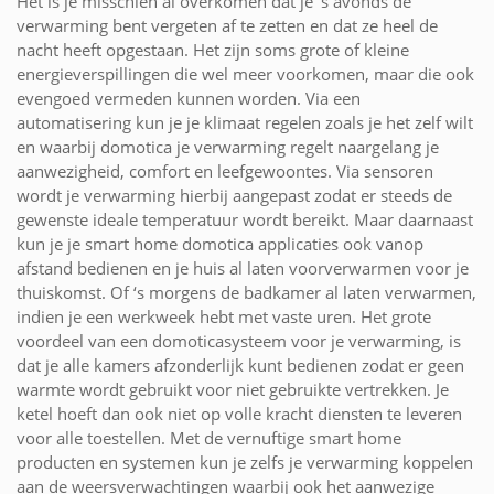
Het is je misschien al overkomen dat je ‘s avonds de
verwarming bent vergeten af te zetten en dat ze heel de
nacht heeft opgestaan. Het zijn soms grote of kleine
energieverspillingen die wel meer voorkomen, maar die ook
evengoed vermeden kunnen worden. Via een
automatisering kun je je klimaat regelen zoals je het zelf wilt
en waarbij domotica je verwarming regelt naargelang je
aanwezigheid, comfort en leefgewoontes. Via sensoren
wordt je verwarming hierbij aangepast zodat er steeds de
gewenste ideale temperatuur wordt bereikt. Maar daarnaast
kun je je smart home domotica applicaties ook vanop
afstand bedienen en je huis al laten voorverwarmen voor je
thuiskomst. Of ‘s morgens de badkamer al laten verwarmen,
indien je een werkweek hebt met vaste uren. Het grote
voordeel van een domoticasysteem voor je verwarming, is
dat je alle kamers afzonderlijk kunt bedienen zodat er geen
warmte wordt gebruikt voor niet gebruikte vertrekken. Je
ketel hoeft dan ook niet op volle kracht diensten te leveren
voor alle toestellen. Met de vernuftige smart home
producten en systemen kun je zelfs je verwarming koppelen
aan de weersverwachtingen waarbij ook het aanwezige