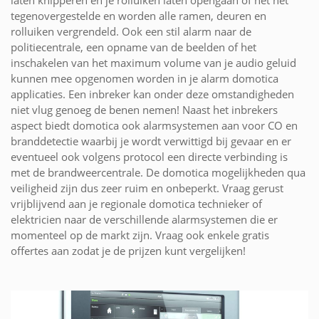
laten knipperen en je rolluiken laten opengaan of net het
tegenovergestelde en worden alle ramen, deuren en
rolluiken vergrendeld. Ook een stil alarm naar de
politiecentrale, een opname van de beelden of het
inschakelen van het maximum volume van je audio geluid
kunnen mee opgenomen worden in je alarm domotica
applicaties. Een inbreker kan onder deze omstandigheden
niet vlug genoeg de benen nemen! Naast het inbrekers
aspect biedt domotica ook alarmsystemen aan voor CO en
branddetectie waarbij je wordt verwittigd bij gevaar en er
eventueel ook volgens protocol een directe verbinding is
met de brandweercentrale. De domotica mogelijkheden qua
veiligheid zijn dus zeer ruim en onbeperkt. Vraag gerust
vrijblijvend aan je regionale domotica technieker of
elektricien naar de verschillende alarmsystemen die er
momenteel op de markt zijn. Vraag ook enkele gratis
offertes aan zodat je de prijzen kunt vergelijken!