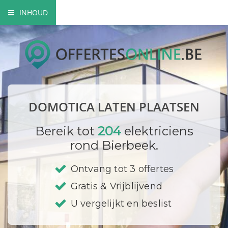
INHOUD
Wat is domotica?
Voordelen van domotica
Domotica toepassingen
DOMOTICA LATEN PLAATSEN
Domotica opbouw
Bereik tot
204
elektriciens
Prijzen
rond Bierbeek.
Bedrijf registreren
Ontvang tot 3 offertes
Gratis & Vrijblijvend
U vergelijkt en beslist