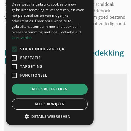
ook tot de categorie van hellende daken. Het schilddak
Deze website gebruikt cookies om uw
gebruikerservaring te verbeteren, en voor
bestaat uit twee trapezium vlakken en twee driehoek
het personaliseren van mogelijke
vlakken, en is door zijn aerodynamische vorm goed bestand
advertenties. Door onze website te
tegen wind. Bij het schilddak loopt de dakgoot volledig rond.
gebruiken, stemt u in met alle cookies in
overeenstemming met ons Cookiebeleid.
Lees verder
STRIKT NOODZAKELIJK
Mogelijke soorten dakbedekking
PRESTATIE
bij een plat dak
TARGETING
FUNCTIONEEL
ALLES ACCEPTEREN
ALLES AFWIJZEN
DETAILS WEERGEVEN