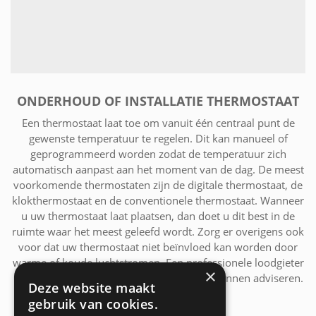
ONDERHOUD OF INSTALLATIE THERMOSTAAT
Een thermostaat laat toe om vanuit één centraal punt de
gewenste temperatuur te regelen. Dit kan manueel of
geprogrammeerd worden zodat de temperatuur zich
automatisch aanpast aan het moment van de dag. De meest
voorkomende thermostaten zijn de digitale thermostaat, de
klokthermostaat en de conventionele thermostaat. Wanneer
u uw thermostaat laat plaatsen, dan doet u dit best in de
ruimte waar het meest geleefd wordt. Zorg er overigens ook
voor dat uw thermostaat niet beïnvloed kan worden door
warme of koude luchtstromen. Een professionele loodgieter
×
uit de regio Wemmel zal u hierbij perfect kunnen adviseren.
Deze website maakt
gebruik van cookies.