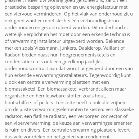
plaatsen. Indien uw woning goed geïsoleerd is, zal dit een
drastische besparing opleveren en uw energiefactuur met
een viervoud verminderen. Op het vlak van onderhoud zit u
ook goed want er moet slechts één verbrandingsbron
onderhouden en gecontroleerd worden. Dit onderhoud is
wettelijk verplicht en het moet door een erkende technicus
of verwarming installateur uitgevoerd worden. Bekende
merken zoals Viessmann, Junkers, Daalderop, Vaillant of
Radson bieden naast hun hoogrendementsketels en
condensatieketels ook een goedkoop jaarlijks
onderhoudscontract aan dat wordt uitgevoerd door één van
hun erkende verwarmingsinstallateurs. Tegenwoordig kunt
u ook een centrale verwarming plaatsen met een
biomassaketel. Een biomassaketel verbrandt alleen maar
organische en hernieuwbare stoffen zoals hout,
houtschilfers of pellets. Tenslotte heeft u ook alle vrijheid
om de juiste verwarmingselementen te kiezen: een klassieke
radiator, een flatline radiator, een verborgen convector of
een vloerverwarming, de keuze aan verwarmingselementen
is ruim en divers. Een centrale verwarming plaatsen, levert
dus vele voordelen op het gebied van rendement,