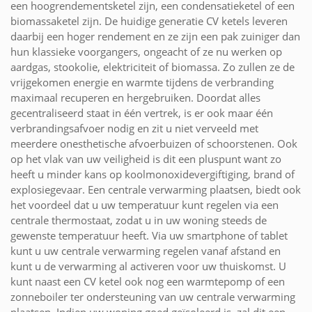
een hoogrendementsketel zijn, een condensatieketel of een
biomassaketel zijn. De huidige generatie CV ketels leveren
daarbij een hoger rendement en ze zijn een pak zuiniger dan
hun klassieke voorgangers, ongeacht of ze nu werken op
aardgas, stookolie, elektriciteit of biomassa. Zo zullen ze de
vrijgekomen energie en warmte tijdens de verbranding
maximaal recuperen en hergebruiken. Doordat alles
gecentraliseerd staat in één vertrek, is er ook maar één
verbrandingsafvoer nodig en zit u niet verveeld met
meerdere onesthetische afvoerbuizen of schoorstenen. Ook
op het vlak van uw veiligheid is dit een pluspunt want zo
heeft u minder kans op koolmonoxidevergiftiging, brand of
explosiegevaar. Een centrale verwarming plaatsen, biedt ook
het voordeel dat u uw temperatuur kunt regelen via een
centrale thermostaat, zodat u in uw woning steeds de
gewenste temperatuur heeft. Via uw smartphone of tablet
kunt u uw centrale verwarming regelen vanaf afstand en
kunt u de verwarming al activeren voor uw thuiskomst. U
kunt naast een CV ketel ook nog een warmtepomp of een
zonneboiler ter ondersteuning van uw centrale verwarming