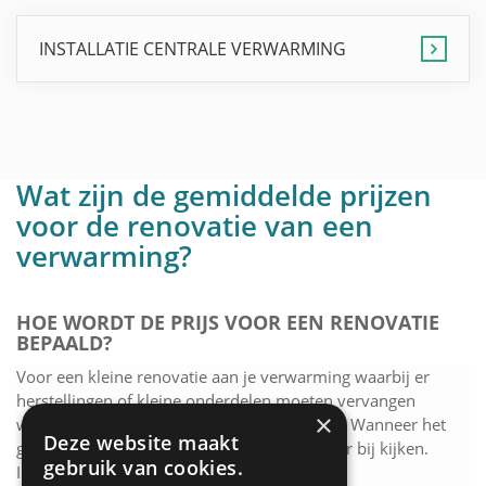
INSTALLATIE CENTRALE VERWARMING
Wat zijn de gemiddelde prijzen
voor de renovatie van een
verwarming?
HOE WORDT DE PRIJS VOOR EEN RENOVATIE
BEPAALD?
Voor een kleine renovatie aan je verwarming waarbij er
herstellingen of kleine onderdelen moeten vervangen
×
worden, hoef je meestal niet veel te betalen. Wanneer het
Deze website maakt
gaat over grote veranderingen, komt er meer bij kijken.
gebruik van cookies.
Indien je kiest voor een volledig nieuw