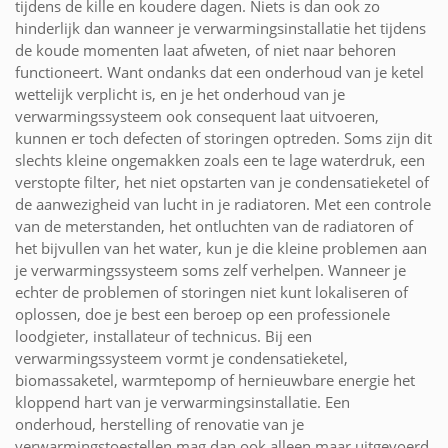
tijdens de kille en koudere dagen. Niets is dan ook zo
hinderlijk dan wanneer je verwarmingsinstallatie het tijdens
de koude momenten laat afweten, of niet naar behoren
functioneert. Want ondanks dat een onderhoud van je ketel
wettelijk verplicht is, en je het onderhoud van je
verwarmingssysteem ook consequent laat uitvoeren,
kunnen er toch defecten of storingen optreden. Soms zijn dit
slechts kleine ongemakken zoals een te lage waterdruk, een
verstopte filter, het niet opstarten van je condensatieketel of
de aanwezigheid van lucht in je radiatoren. Met een controle
van de meterstanden, het ontluchten van de radiatoren of
het bijvullen van het water, kun je die kleine problemen aan
je verwarmingssysteem soms zelf verhelpen. Wanneer je
echter de problemen of storingen niet kunt lokaliseren of
oplossen, doe je best een beroep op een professionele
loodgieter, installateur of technicus. Bij een
verwarmingssysteem vormt je condensatieketel,
biomassaketel, warmtepomp of hernieuwbare energie het
kloppend hart van je verwarmingsinstallatie. Een
onderhoud, herstelling of renovatie van je
verwarmingstoestellen mag dan ook alleen maar uitgevoerd