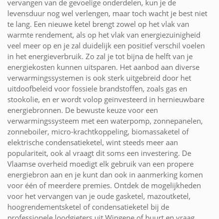
vervangen van de gevoelige onderdelen, kun je de
levensduur nog wel verlengen, maar toch wacht je best niet
te lang. Een nieuwe ketel brengt zowel op het vlak van
warmte rendement, als op het vlak van energiezuinigheid
veel meer op en je zal duidelijk een positief verschil voelen
in het energieverbruik. Zo zal je tot bijna de helft van je
energiekosten kunnen uitsparen. Het aanbod aan diverse
verwarmingssystemen is ook sterk uitgebreid door het
uitdoofbeleid voor fossiele brandstoffen, zoals gas en
stookolie, en er wordt volop geïnvesteerd in hernieuwbare
energiebronnen. De bewuste keuze voor een
verwarmingssysteem met een waterpomp, zonnepanelen,
zonneboiler, micro-krachtkoppeling, biomassaketel of
elektrische condensatieketel, wint steeds meer aan
populariteit, ook al vraagt dit soms een investering. De
Vlaamse overheid moedigt elk gebruik van een propere
energiebron aan en je kunt dan ook in aanmerking komen
voor één of meerdere premies. Ontdek de mogelijkheden
voor het vervangen van je oude gasketel, mazoutketel,
hoogrendementsketel of condensatieketel bij de
professionele loodgieters uit Wingene of buurt en vraag