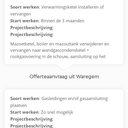
Soort werken
: Verwarmingsketel installeren of
vervangen
Start werken
: Binnen de 3 maanden
Projectbeschrijving
:
Projectbeschrijving
:
Mazoetketel, boiler en mazouttank verwijderen en
vervangen naar wandgascondensketel +
rookgasvoering in de schouw, aansluiting op het
gasnet met keuring en opstart van de installattie
Offerteaanvraag uit Waregem
Soort werken
: Gasleidingen en/of gasaansluiting
plaatsen
Start werken
: Zo snel mogelijk
Projectbeschrijving
:
Projectbeschrijving
: