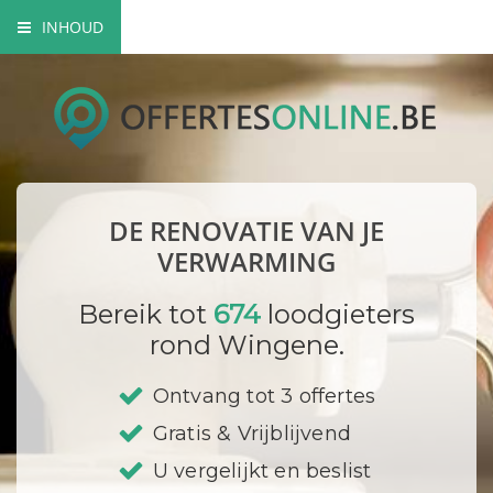
INHOUD
Waarom beroep doen op een professional?
Kies de juiste verwarming
Mogelijke renovatiewerken
DE RENOVATIE VAN JE
Prijzen
VERWARMING
Bedrijf registreren
Bereik tot
674
loodgieters
rond Wingene.
Ontvang tot 3 offertes
Gratis & Vrijblijvend
U vergelijkt en beslist