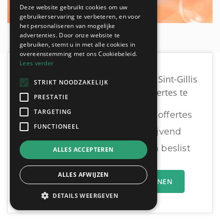
Deze website gebruikt cookies om uw
gebruikerservaring te verbeteren, en voor
het personaliseren van mogelijke
advertenties. Door onze website te
gebruiken, stemt u in met alle cookies in
overeenstemming met ons Cookiebeleid.
Lees verder
Vind een geschikte loodgieter in Sint-Gillis
STRIKT NOODZAKELIJK
door vrijblijvend meerdere offertes te
PRESTATIE
TARGETING
Ontvang tot 3 offertes
FUNCTIONEEL
Gratis & Vrijblijvend
U vergelijkt en beslist
ALLES ACCEPTEREN
vergelijken:
ALLES AFWIJZEN
MIJN OFFERTEAANVRAAG INDIENEN
DETAILS WEERGEVEN