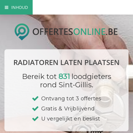
INHOUD
Voordelen radiator
Plaatsing radiatoren
Vermogen berekenen
RADIATOREN LATEN PLAATSEN
Thermostaat
Bereik tot
831
loodgieters
Voorbeelden
rond Sint-Gillis.
Leidingen
Ontvang tot 3 offertes
Gratis & Vrijblijvend
Ontluchten
U vergelijkt en beslist
Premies