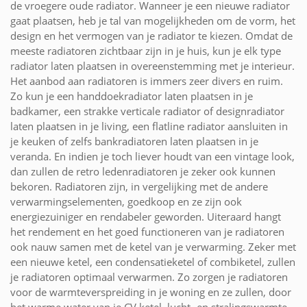
de vroegere oude radiator. Wanneer je een nieuwe radiator
gaat plaatsen, heb je tal van mogelijkheden om de vorm, het
design en het vermogen van je radiator te kiezen. Omdat de
meeste radiatoren zichtbaar zijn in je huis, kun je elk type
radiator laten plaatsen in overeenstemming met je interieur.
Het aanbod aan radiatoren is immers zeer divers en ruim.
Zo kun je een handdoekradiator laten plaatsen in je
badkamer, een strakke verticale radiator of designradiator
laten plaatsen in je living, een flatline radiator aansluiten in
je keuken of zelfs bankradiatoren laten plaatsen in je
veranda. En indien je toch liever houdt van een vintage look,
dan zullen de retro ledenradiatoren je zeker ook kunnen
bekoren. Radiatoren zijn, in vergelijking met de andere
verwarmingselementen, goedkoop en ze zijn ook
energiezuiniger en rendabeler geworden. Uiteraard hangt
het rendement en het goed functioneren van je radiatoren
ook nauw samen met de ketel van je verwarming. Zeker met
een nieuwe ketel, een condensatieketel of combiketel, zullen
je radiatoren optimaal verwarmen. Zo zorgen je radiatoren
voor de warmteverspreiding in je woning en ze zullen, door
het warme water van je CV ketel, lucht- en stralingswarmte