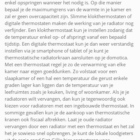
enkel opspringen wanneer het nodig is. Op die manier
bepaal je de maximumgrens van de warmte in je kamer en
zal er geen overcapaciteit zijn. Slimme klokthermostaten of
digitale thermostaten maken de werking van je radiator nog
verfijnder. Een klokthermostaat kun je instellen zodanig dat
de temperatuur enkel op- of afspringt vanaf een bepaald
tijdstip. Een digitale thermostaat kun je dan weer verstandig
instellen via je smartphone of tablet of je kunt je
thermostatische radiatorkraan aansluiten op je domotica.
Met een thermostaat regel je zo de verwarming van elke
kamer naar eigen goeddunken. Zo volstaat voor een
slaapkamer of een hal een temperatuur die gerust enkele
graden lager kan liggen dan de temperatuur van je
leefruimtes zoals je keuken, living of woonkamer. Als je je
radiatoren wilt vervangen, dan kun je tegenwoordig ook
kiezen voor radiatoren met een ingebouwde thermostaat. In
sommige gevallen kun je de aankoop van thermostatische
kranen ook fiscaal aftrekken. Laat je oude radiator
vervangen door een radiator met een thermostaat en het zal
het je sowieso snel opbrengen. Je kunt de lokale loodgieters
uit de regio rond Sint-Gillis hier contacteren voor