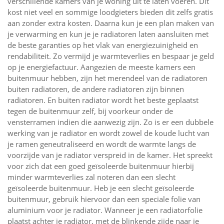
verschillende kamers van je woning uit te laten voeren. Dit
kost niet veel en sommige loodgieters bieden dit zelfs gratis
aan zonder extra kosten. Daarna kun je een plan maken van
je verwarming en kun je je radiatoren laten aansluiten met
de beste garanties op het vlak van energiezuinigheid en
rendabiliteit. Zo vermijd je warmteverlies en bespaar je geld
op je energiefactuur. Aangezien de meeste kamers een
buitenmuur hebben, zijn het merendeel van de radiatoren
buiten radiatoren, de andere radiatoren zijn binnen
radiatoren. En buiten radiator wordt het beste geplaatst
tegen de buitenmuur zelf, bij voorkeur onder de
vensterramen indien die aanwezig zijn. Zo is er een dubbele
werking van je radiator en wordt zowel de koude lucht van
je ramen geneutraliseerd en wordt de warmte langs de
voorzijde van je radiator verspreid in de kamer. Het spreekt
voor zich dat een goed geïsoleerde buitenmuur hierbij
minder warmteverlies zal noteren dan een slecht
geïsoleerde buitenmuur. Heb je een slecht geïsoleerde
buitenmuur, gebruik hiervoor dan een speciale folie van
aluminium voor je radiator. Wanneer je een radiatorfolie
plaatst achter je radiator, met de blinkende zijde naar je