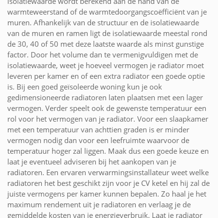
isolatiewaarde wordt berekend aan de hand van de
warmteweerstand of de warmtedoorgangscoëfficiënt van je
muren. Afhankelijk van de structuur en de isolatiewaarde
van de muren en ramen ligt de isolatiewaarde meestal rond
de 30, 40 of 50 met deze laatste waarde als minst gunstige
factor. Door het volume dan te vermenigvuldigen met de
isolatiewaarde, weet je hoeveel vermogen je radiator moet
leveren per kamer en of een extra radiator een goede optie
is. Bij een goed geïsoleerde woning kun je ook
gedimensioneerde radiatoren laten plaatsen met een lager
vermogen. Verder speelt ook de gewenste temperatuur een
rol voor het vermogen van je radiator. Voor een slaapkamer
met een temperatuur van achttien graden is er minder
vermogen nodig dan voor een leefruimte waarvoor de
temperatuur hoger zal liggen. Maak dus een goede keuze en
laat je eventueel adviseren bij het aankopen van je
radiatoren. Een ervaren verwarmingsinstallateur weet welke
radiatoren het best geschikt zijn voor je CV ketel en hij zal de
juiste vermogens per kamer kunnen bepalen. Zo haal je het
maximum rendement uit je radiatoren en verlaag je de
gemiddelde kosten van je energieverbruik. Laat je radiator