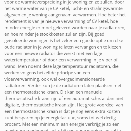
voor de warmteverspreiding in je woning en ze zullen, door
het warme water van je CV ketel, lucht- en stralingswarmte
afgeven en je woning aangenaam verwarmen. Hoe beter het
rendement is van je nieuwe verwarming of CV ketel, hoe
minder energie er moet geleverd worden naar je radiatoren,
en hoe minder je stookkosten zullen zijn. Bij goed
geïsoleerde woningen is het zeker een goede optie om elke
oude radiator in je woning te laten vervangen en te kiezen
voor een nieuwe radiator die werkt met een lage
watertemperatuur of door een verwarming in je vloer of
wand. Men noemt deze lage temperatuur radiatoren, die
werken volgens hetzelfde principe van een
vloerverwarming, ook wel overgedimensioneerde
radiatoren. Verder kun je de radiatoren laten plaatsen met
een thermostatische kraan. Dit kan een manuele
thermostatische kraan zijn of een automatische, al dan niet
digitale, thermostatische kraan zijn. Het grote voordeel van
een thermostatische kraan is dat je nog eens extra kosten
kunt besparen op je energiefactuur, soms tot wel dertig
procent. Met een minimum aan energie verkrijg je zo een
maximum rendement, zelfs bij een oude woning, en zal je