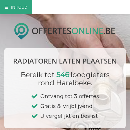
INHOUD
Voordelen radiator
Plaatsing radiatoren
Vermogen berekenen
RADIATOREN LATEN PLAATSEN
Thermostaat
Bereik tot
546
loodgieters
Voorbeelden
rond Harelbeke.
Leidingen
Ontvang tot 3 offertes
Gratis & Vrijblijvend
Ontluchten
U vergelijkt en beslist
Premies