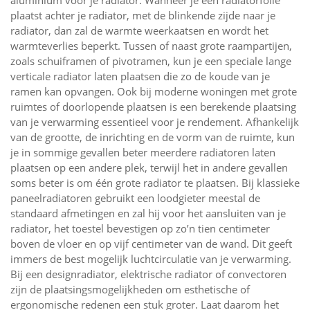
plaatst achter je radiator, met de blinkende zijde naar je
radiator, dan zal de warmte weerkaatsen en wordt het
warmteverlies beperkt. Tussen of naast grote raampartijen,
zoals schuiframen of pivotramen, kun je een speciale lange
verticale radiator laten plaatsen die zo de koude van je
ramen kan opvangen. Ook bij moderne woningen met grote
ruimtes of doorlopende plaatsen is een berekende plaatsing
van je verwarming essentieel voor je rendement. Afhankelijk
van de grootte, de inrichting en de vorm van de ruimte, kun
je in sommige gevallen beter meerdere radiatoren laten
plaatsen op een andere plek, terwijl het in andere gevallen
soms beter is om één grote radiator te plaatsen. Bij klassieke
paneelradiatoren gebruikt een loodgieter meestal de
standaard afmetingen en zal hij voor het aansluiten van je
radiator, het toestel bevestigen op zo’n tien centimeter
boven de vloer en op vijf centimeter van de wand. Dit geeft
immers de best mogelijk luchtcirculatie van je verwarming.
Bij een designradiator, elektrische radiator of convectoren
zijn de plaatsingsmogelijkheden om esthetische of
ergonomische redenen een stuk groter. Laat daarom het