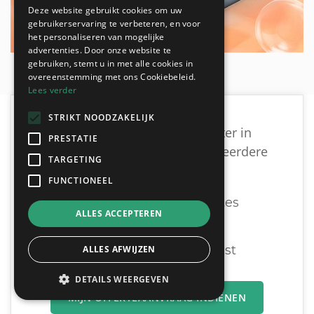
Deze website gebruikt cookies om uw
gebruikerservaring te verbeteren, en voor
het personaliseren van mogelijke
advertenties. Door onze website te
gebruiken, stemt u in met alle cookies in
overeenstemming met ons Cookiebeleid.
Lees verder
STRIKT NOODZAKELIJK
Vind een geschikte loodgieter in
PRESTATIE
Harelbeke door vrijblijvend meerdere
TARGETING
offertes te vergelijken:
FUNCTIONEEL
Ontvang tot 3 offertes
ALLES ACCEPTEREN
Gratis & Vrijblijvend
U vergelijkt en beslist
ALLES AFWIJZEN
DETAILS WEERGEVEN
MIJN OFFERTEAANVRAAG INDIENEN