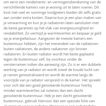
om eerst een rendements- en vermogensberekening van de
verschillende kamers van je woning uit te laten voeren. Dit
kost niet veel en sommige loodgieters bieden dit zelfs gratis
aan zonder extra kosten. Daarna kun je een plan maken van
je verwarming en kun je je radiatoren laten aansluiten met
de beste garanties op het vlak van energiezuinigheid en
rendabiliteit. Zo vermijd je warmteverlies en bespaar je geld
op je energiefactuur. Aangezien de meeste kamers een
buitenmuur hebben, zijn het merendeel van de radiatoren
buiten radiatoren, de andere radiatoren zijn binnen
radiatoren. En buiten radiator wordt het beste geplaatst
tegen de buitenmuur zelf, bij voorkeur onder de
vensterramen indien die aanwezig zijn. Zo is er een dubbele
werking van je radiator en wordt zowel de koude lucht van
je ramen geneutraliseerd en wordt de warmte langs de
voorzijde van je radiator verspreid in de kamer. Het spreekt
voor zich dat een goed geïsoleerde buitenmuur hierbij
minder warmteverlies zal noteren dan een slecht
geïsoleerde buitenmuur. Heb je een slecht geïsoleerde
buitenmuur, gebruik hiervoor dan een speciale folie van
aluminium voor je radiator. Wanneer je een radiatorfolie