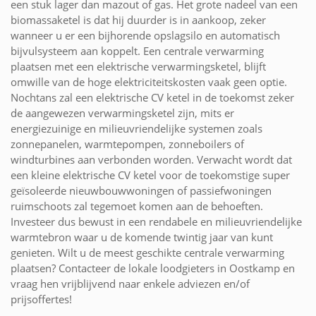
een stuk lager dan mazout of gas. Het grote nadeel van een
biomassaketel is dat hij duurder is in aankoop, zeker
wanneer u er een bijhorende opslagsilo en automatisch
bijvulsysteem aan koppelt. Een centrale verwarming
plaatsen met een elektrische verwarmingsketel, blijft
omwille van de hoge elektriciteitskosten vaak geen optie.
Nochtans zal een elektrische CV ketel in de toekomst zeker
de aangewezen verwarmingsketel zijn, mits er
energiezuinige en milieuvriendelijke systemen zoals
zonnepanelen, warmtepompen, zonneboilers of
windturbines aan verbonden worden. Verwacht wordt dat
een kleine elektrische CV ketel voor de toekomstige super
geïsoleerde nieuwbouwwoningen of passiefwoningen
ruimschoots zal tegemoet komen aan de behoeften.
Investeer dus bewust in een rendabele en milieuvriendelijke
warmtebron waar u de komende twintig jaar van kunt
genieten. Wilt u de meest geschikte centrale verwarming
plaatsen? Contacteer de lokale loodgieters in Oostkamp en
vraag hen vrijblijvend naar enkele adviezen en/of
prijsoffertes!