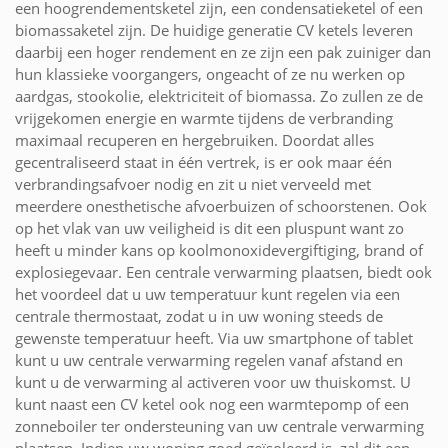
een hoogrendementsketel zijn, een condensatieketel of een
biomassaketel zijn. De huidige generatie CV ketels leveren
daarbij een hoger rendement en ze zijn een pak zuiniger dan
hun klassieke voorgangers, ongeacht of ze nu werken op
aardgas, stookolie, elektriciteit of biomassa. Zo zullen ze de
vrijgekomen energie en warmte tijdens de verbranding
maximaal recuperen en hergebruiken. Doordat alles
gecentraliseerd staat in één vertrek, is er ook maar één
verbrandingsafvoer nodig en zit u niet verveeld met
meerdere onesthetische afvoerbuizen of schoorstenen. Ook
op het vlak van uw veiligheid is dit een pluspunt want zo
heeft u minder kans op koolmonoxidevergiftiging, brand of
explosiegevaar. Een centrale verwarming plaatsen, biedt ook
het voordeel dat u uw temperatuur kunt regelen via een
centrale thermostaat, zodat u in uw woning steeds de
gewenste temperatuur heeft. Via uw smartphone of tablet
kunt u uw centrale verwarming regelen vanaf afstand en
kunt u de verwarming al activeren voor uw thuiskomst. U
kunt naast een CV ketel ook nog een warmtepomp of een
zonneboiler ter ondersteuning van uw centrale verwarming