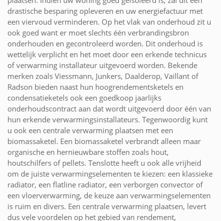
plaatsen. Indien uw woning goed geïsoleerd is, zal dit een
drastische besparing opleveren en uw energiefactuur met
een viervoud verminderen. Op het vlak van onderhoud zit u
ook goed want er moet slechts één verbrandingsbron
onderhouden en gecontroleerd worden. Dit onderhoud is
wettelijk verplicht en het moet door een erkende technicus
of verwarming installateur uitgevoerd worden. Bekende
merken zoals Viessmann, Junkers, Daalderop, Vaillant of
Radson bieden naast hun hoogrendementsketels en
condensatieketels ook een goedkoop jaarlijks
onderhoudscontract aan dat wordt uitgevoerd door één van
hun erkende verwarmingsinstallateurs. Tegenwoordig kunt
u ook een centrale verwarming plaatsen met een
biomassaketel. Een biomassaketel verbrandt alleen maar
organische en hernieuwbare stoffen zoals hout,
houtschilfers of pellets. Tenslotte heeft u ook alle vrijheid
om de juiste verwarmingselementen te kiezen: een klassieke
radiator, een flatline radiator, een verborgen convector of
een vloerverwarming, de keuze aan verwarmingselementen
is ruim en divers. Een centrale verwarming plaatsen, levert
dus vele voordelen op het gebied van rendement,