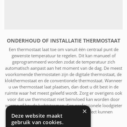
ONDERHOUD OF INSTALLATIE THERMOSTAAT
Een thermostaat laat toe om vanuit één centraal punt de
gewenste temperatuur te regelen. Dit kan manueel of
geprogrammeerd worden zodat de temperatuur zich
automatisch aanpast aan het moment van de dag. De meest
voorkomende thermostaten zijn de digitale thermostaat, de
klokthermostaat en de conventionele thermostaat. Wanneer
u uw thermostaat laat plaatsen, dan doet u dit best in de
ruimte waar het meest geleefd wordt. Zorg er overigens ook
voor dat uw thermostaat niet beïnvloed kan worden door
warme of koude luchtstromen. Een professionele loodgieter
×
uit de regio Oostkamp zal u hierbij perfect kunnen
Deze website maakt
adviseren.
gebruik van cookies.