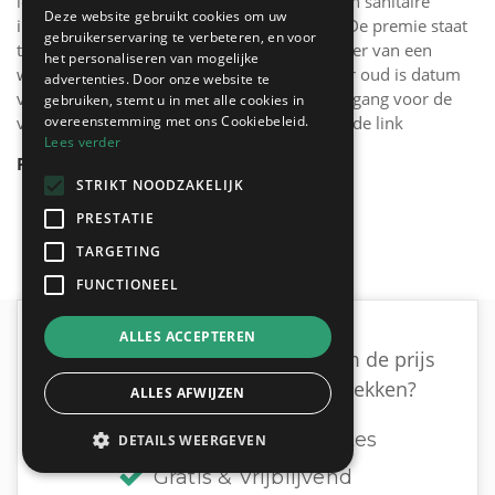
leidingen en afvoeren, of het vernieuwen van sanitaire
Deze website gebruikt cookies om uw
installaties komen hiervoor in aanmerking. De premie staat
gebruikerservaring te verbeteren, en voor
ter beschikking voor elke eigenaar of bewoner van een
het personaliseren van mogelijke
woning of appartement dat minstens 15 jaar oud is datum
advertenties. Door onze website te
van de aanvraag. De voorwaarden en de toegang voor de
gebruiken, stemt u in met alle cookies in
verbouwpremie vind je terug op onderstaande link
overeenstemming met ons Cookiebeleid.
Lees verder
Premies voor verwarming
STRIKT NOODZAKELIJK
PRESTATIE
TARGETING
FUNCTIONEEL
ALLES ACCEPTEREN
Op zoek naar een loodgieter om de prijs
voor je CV onderhoud te ontdekken?
ALLES AFWIJZEN
Ontvang tot 3 offertes
DETAILS WEERGEVEN
Gratis & Vrijblijvend