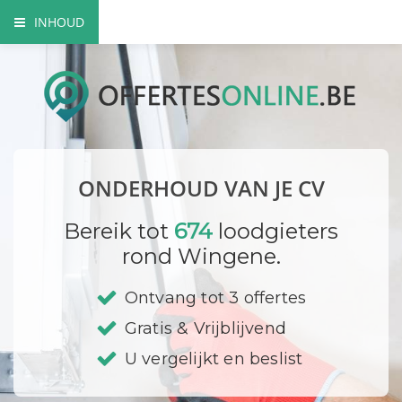
INHOUD
Het belang van een goed onderhoud
Onderhoudswerken
Onderhoud CV is verplicht!
ONDERHOUD VAN JE CV
Prijzen
Bereik tot
674
loodgieters
Bedrijf registreren
rond Wingene.
Ontvang tot 3 offertes
Gratis & Vrijblijvend
U vergelijkt en beslist