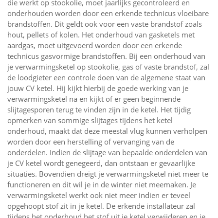
die werkt op stookolie, moet jaarlijks gecontroleerd en
onderhouden worden door een erkende technicus vloeibare
brandstoffen. Dit geldt ook voor een vaste brandstof zoals
hout, pellets of kolen. Het onderhoud van gasketels met
aardgas, moet uitgevoerd worden door een erkende
technicus gasvormige brandstoffen. Bij een onderhoud van
je verwarmingsketel op stookolie, gas of vaste brandstof, zal
de loodgieter een controle doen van de algemene staat van
jouw CV ketel. Hij kijkt hierbij de goede werking van je
verwarmingsketel na en kijkt of er geen beginnende
slijtagesporen terug te vinden zijn in de ketel. Het tijdig
opmerken van sommige slijtages tijdens het ketel
onderhoud, maakt dat deze meestal vlug kunnen verholpen
worden door een herstelling of vervanging van de
onderdelen. Indien de slijtage van bepaalde onderdelen van
je CV ketel wordt genegeerd, dan ontstaan er gevaarlijke
situaties. Bovendien dreigt je verwarmingsketel niet meer te
functioneren en dit wil je in de winter niet meemaken. Je
verwarmingsketel werkt ook niet meer indien er teveel
opgehoopt stof zit in je ketel. De erkende installateur zal
tijdens het onderhoud het stof uit je ketel verwijderen en je