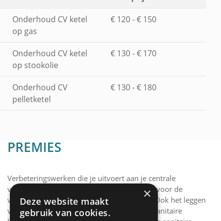
Onderhoud CV ketel
€ 120 - € 150
op gas
Onderhoud CV ketel
€ 130 - € 170
op stookolie
Onderhoud CV
€ 130 - € 180
pelletketel
PREMIES
Verbeteringswerken die je uitvoert aan je centrale
verwarming, kunnen in aanmerking komen voor de
×
verbouwpremie van de Vlaamse Overheid. Ook het leggen
Deze website maakt
van vloerverwarming, het vernieuwen van sanitaire
gebruik van cookies.