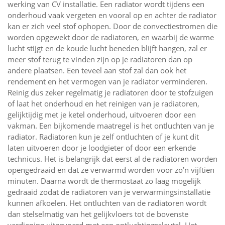
werking van CV installatie. Een radiator wordt tijdens een
onderhoud vaak vergeten en vooral op en achter de radiator
kan er zich veel stof ophopen. Door de convectiestromen die
worden opgewekt door de radiatoren, en waarbij de warme
lucht stijgt en de koude lucht beneden blijft hangen, zal er
meer stof terug te vinden zijn op je radiatoren dan op
andere plaatsen. Een teveel aan stof zal dan ook het
rendement en het vermogen van je radiator verminderen.
Reinig dus zeker regelmatig je radiatoren door te stofzuigen
of laat het onderhoud en het reinigen van je radiatoren,
gelijktijdig met je ketel onderhoud, uitvoeren door een
vakman. Een bijkomende maatregel is het ontluchten van je
radiator. Radiatoren kun je zelf ontluchten of je kunt dit
laten uitvoeren door je loodgieter of door een erkende
technicus. Het is belangrijk dat eerst al de radiatoren worden
opengedraaid en dat ze verwarmd worden voor zo’n vijftien
minuten. Daarna wordt de thermostaat zo laag mogelijk
gedraaid zodat de radiatoren van je verwarmingsinstallatie
kunnen afkoelen. Het ontluchten van de radiatoren wordt
dan stelselmatig van het gelijkvloers tot de bovenste
verdieping uitgevoerd met een ontluchtingssleutel. Het