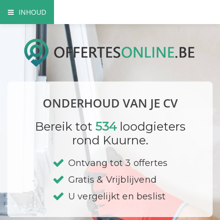
INHOUD
Het belang van een goed onderhoud
Onderhoudswerken
Onderhoud CV is verplicht!
ONDERHOUD VAN JE CV
Prijzen
Bereik tot
534
loodgieters
Bedrijf registreren
rond Kuurne.
Ontvang tot 3 offertes
Gratis & Vrijblijvend
U vergelijkt en beslist