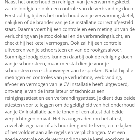
Naast het onderhoud en reinigen van je verwarmingsketel,
zal de loodgieter ook een controle van de verbranding doen.
Eerst zal hij, tijdens het onderhoud van je verwarmingsketel,
nakijken of de brander van je CV installatie correct afgesteld
staat. Daarna voert hij een controle en een meting uit van de
verluchting van je stooklokaal en de verbrandingslucht, en
checkt hij het ketel vermogen. Ook zal hij een controle
uitvoeren van je schoorsteen en van de rookgasafvoer.
Sommige loodgieters kunnen daarbij ook de reiniging doen
van je schoorsteen, maar meestal dien je voor je
schoorsteen een schouwveger aan te spreken. Nadat hij alle
metingen en controles van je verluchting, verbranding,
afvoer en vermogen van je CV installatie heeft uitgevoerd,
ontvang je van de installateur of technicus een
reinigingsattest en een verbrandingsattest. Je dient dus beide
attesten voor te leggen om de geldigheid van het onderhoud
van je CV installatie aan te tonen of een attest dat beide
verplichtingen omvat. Het is aangeraden om het attest,
zowel als eigenaar of als huurder goed te lezen, en te kijken
of het voldoet aan alle regels en verplichtingen. Met een
goede controle op de verbranding van je ketel voorkom je