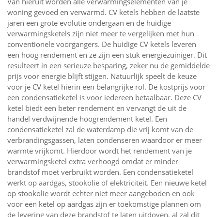
Van hieruit worden alle verwarmingselementen van je
woning gevoed en verwarmd. CV ketels hebben de laatste
jaren een grote evolutie ondergaan en de huidige
verwarmingsketels zijn niet meer te vergelijken met hun
conventionele voorgangers. De huidige CV ketels leveren
een hoog rendement en ze zijn een stuk energiezuiniger. Dit
resulteert in een serieuze besparing, zeker nu de gemiddelde
prijs voor energie blijft stijgen. Natuurlijk speelt de keuze
voor je CV ketel hierin een belangrijke rol. De kostprijs voor
een condensatieketel is voor iedereen betaalbaar. Deze CV
ketel biedt een beter rendement en vervangt de uit de
handel verdwijnende hoogrendement ketel. Een
condensatieketel zal de waterdamp die vrij komt van de
verbrandingsgassen, laten condenseren waardoor er meer
warmte vrijkomt. Hierdoor wordt het rendement van je
verwarmingsketel extra verhoogd omdat er minder
brandstof moet verbruikt worden. Een condensatieketel
werkt op aardgas, stookolie of elektriciteit. Een nieuwe ketel
op stookolie wordt echter niet meer aangeboden en ook
voor een ketel op aardgas zijn er toekomstige plannen om
de levering van deze brandstof te laten uitdoven, al zal dit