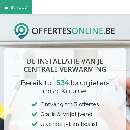
INHOUD
Voordelen centrale verwarming
Elementen van een CV
Mogelijke brandstoffen
DE INSTALLATIE VAN JE
Milieuvriendelijke opties
CENTRALE VERWARMING
Bedrijf registreren
Bereik tot
534
loodgieters
rond Kuurne.
Ontvang tot 3 offertes
Gratis & Vrijblijvend
U vergelijkt en beslist