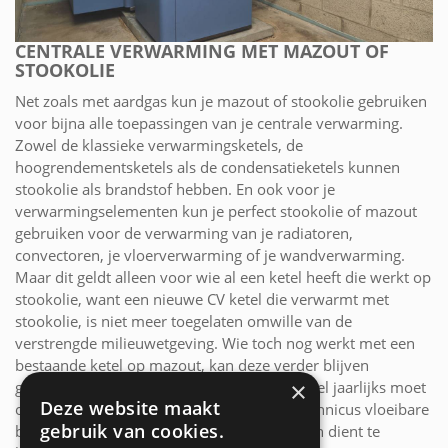
CENTRALE VERWARMING MET MAZOUT OF
STOOKOLIE
Net zoals met aardgas kun je mazout of stookolie gebruiken
voor bijna alle toepassingen van je centrale verwarming.
Zowel de klassieke verwarmingsketels, de
hoogrendementsketels als de condensatieketels kunnen
stookolie als brandstof hebben. En ook voor je
verwarmingselementen kun je perfect stookolie of mazout
gebruiken voor de verwarming van je radiatoren,
convectoren, je vloerverwarming of je wandverwarming.
Maar dit geldt alleen voor wie al een ketel heeft die werkt op
stookolie, want een nieuwe CV ketel die verwarmt met
stookolie, is niet meer toegelaten omwille van de
verstrengde milieuwetgeving. Wie toch nog werkt met een
bestaande ketel op mazout, kan deze verder blijven
×
gebruiken. Weet wel dat de verwarmingsketel jaarlijks moet
Deze website maakt
onderhouden worden door een erkende technicus vloeibare
gebruik van cookies.
brandstoffen waarvoor je onderhoudskosten dient te