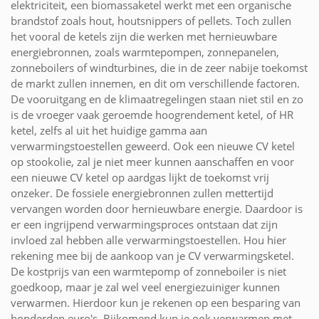
elektriciteit, een biomassaketel werkt met een organische
brandstof zoals hout, houtsnippers of pellets. Toch zullen
het vooral de ketels zijn die werken met hernieuwbare
energiebronnen, zoals warmtepompen, zonnepanelen,
zonneboilers of windturbines, die in de zeer nabije toekomst
de markt zullen innemen, en dit om verschillende factoren.
De vooruitgang en de klimaatregelingen staan niet stil en zo
is de vroeger vaak geroemde hoogrendement ketel, of HR
ketel, zelfs al uit het huidige gamma aan
verwarmingstoestellen geweerd. Ook een nieuwe CV ketel
op stookolie, zal je niet meer kunnen aanschaffen en voor
een nieuwe CV ketel op aardgas lijkt de toekomst vrij
onzeker. De fossiele energiebronnen zullen mettertijd
vervangen worden door hernieuwbare energie. Daardoor is
er een ingrijpend verwarmingsproces ontstaan dat zijn
invloed zal hebben alle verwarmingstoestellen. Hou hier
rekening mee bij de aankoop van je CV verwarmingsketel.
De kostprijs van een warmtepomp of zonneboiler is niet
goedkoop, maar je zal wel veel energiezuiniger kunnen
verwarmen. Hierdoor kun je rekenen op een besparing van
honderden euro's. Bijkomend kun je ook verwarmen met