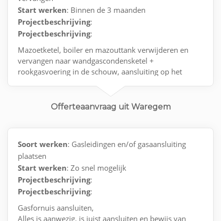
Start werken
: Binnen de 3 maanden
Projectbeschrijving
:
Projectbeschrijving
:
Mazoetketel, boiler en mazouttank verwijderen en
vervangen naar wandgascondensketel +
rookgasvoering in de schouw, aansluiting op het
gasnet met keuring en opstart van de installattie
Offerteaanvraag uit Waregem
Soort werken
: Gasleidingen en/of gasaansluiting
plaatsen
Start werken
: Zo snel mogelijk
Projectbeschrijving
:
Projectbeschrijving
:
Gasfornuis aansluiten,
Alles is aanwezig, is juist aansluiten en bewijs van