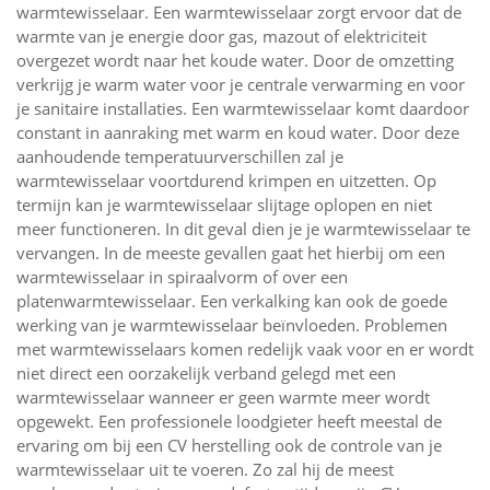
warmtewisselaar. Een warmtewisselaar zorgt ervoor dat de
warmte van je energie door gas, mazout of elektriciteit
overgezet wordt naar het koude water. Door de omzetting
verkrijg je warm water voor je centrale verwarming en voor
je sanitaire installaties. Een warmtewisselaar komt daardoor
constant in aanraking met warm en koud water. Door deze
aanhoudende temperatuurverschillen zal je
warmtewisselaar voortdurend krimpen en uitzetten. Op
termijn kan je warmtewisselaar slijtage oplopen en niet
meer functioneren. In dit geval dien je je warmtewisselaar te
vervangen. In de meeste gevallen gaat het hierbij om een
warmtewisselaar in spiraalvorm of over een
platenwarmtewisselaar. Een verkalking kan ook de goede
werking van je warmtewisselaar beïnvloeden. Problemen
met warmtewisselaars komen redelijk vaak voor en er wordt
niet direct een oorzakelijk verband gelegd met een
warmtewisselaar wanneer er geen warmte meer wordt
opgewekt. Een professionele loodgieter heeft meestal de
ervaring om bij een CV herstelling ook de controle van je
warmtewisselaar uit te voeren. Zo zal hij de meest