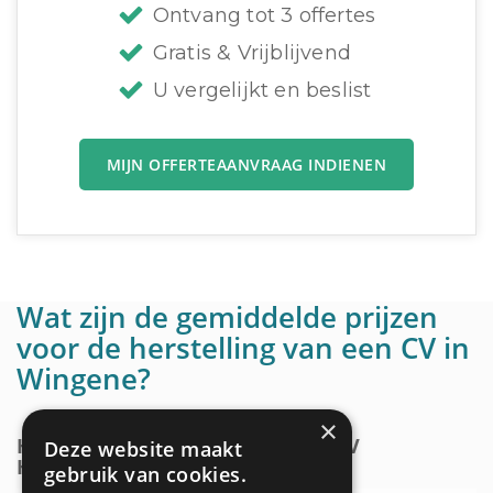
Ontvang tot 3 offertes
Gratis & Vrijblijvend
U vergelijkt en beslist
MIJN OFFERTEAANVRAAG INDIENEN
Wat zijn de gemiddelde prijzen
voor de herstelling van een CV in
Wingene?
×
HOE WORDT DE PRIJS VOOR EEN CV
Deze website maakt
HERSTELLING BEPAALD?
gebruik van cookies.