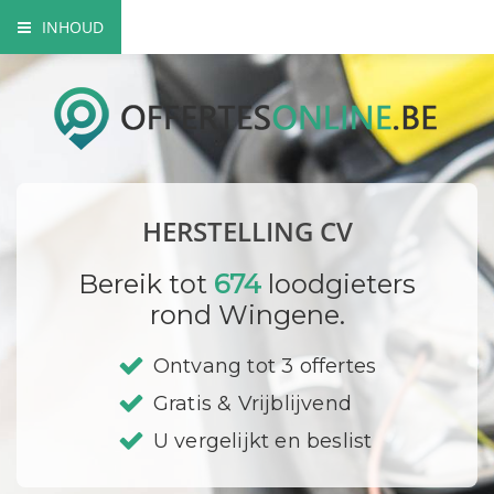
INHOUD
Waarom beroep doen op een professional?
Mogelijke herstellingen aan je CV
Prijzen
HERSTELLING CV
Bedrijf registreren
Bereik tot
674
loodgieters
rond Wingene.
Ontvang tot 3 offertes
Gratis & Vrijblijvend
U vergelijkt en beslist