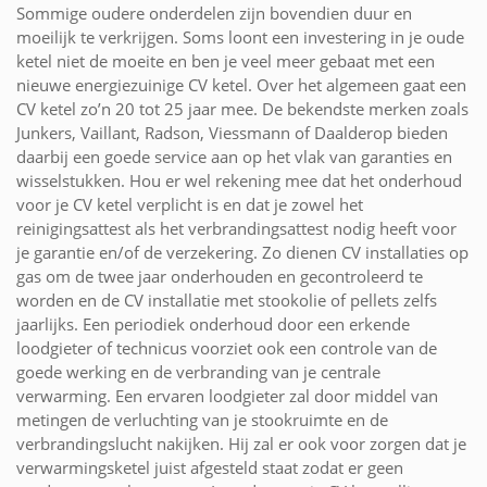
Sommige oudere onderdelen zijn bovendien duur en
moeilijk te verkrijgen. Soms loont een investering in je oude
ketel niet de moeite en ben je veel meer gebaat met een
nieuwe energiezuinige CV ketel. Over het algemeen gaat een
CV ketel zo’n 20 tot 25 jaar mee. De bekendste merken zoals
Junkers, Vaillant, Radson, Viessmann of Daalderop bieden
daarbij een goede service aan op het vlak van garanties en
wisselstukken. Hou er wel rekening mee dat het onderhoud
voor je CV ketel verplicht is en dat je zowel het
reinigingsattest als het verbrandingsattest nodig heeft voor
je garantie en/of de verzekering. Zo dienen CV installaties op
gas om de twee jaar onderhouden en gecontroleerd te
worden en de CV installatie met stookolie of pellets zelfs
jaarlijks. Een periodiek onderhoud door een erkende
loodgieter of technicus voorziet ook een controle van de
goede werking en de verbranding van je centrale
verwarming. Een ervaren loodgieter zal door middel van
metingen de verluchting van je stookruimte en de
verbrandingslucht nakijken. Hij zal er ook voor zorgen dat je
verwarmingsketel juist afgesteld staat zodat er geen