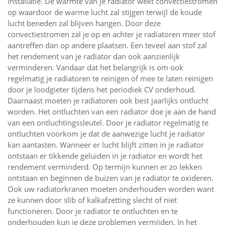
installatie. De warmte van je radiator wekt convectiestromen
op waardoor de warme lucht zal stijgen terwijl de koude
lucht beneden zal blijven hangen. Door deze
convectiestromen zal je op en achter je radiatoren meer stof
aantreffen dan op andere plaatsen. Een teveel aan stof zal
het rendement van je radiator dan ook aanzienlijk
verminderen. Vandaar dat het belangrijk is om ook
regelmatig je radiatoren te reinigen of mee te laten reinigen
door je loodgieter tijdens het periodiek CV onderhoud.
Daarnaast moeten je radiatoren ook best jaarlijks ontlucht
worden. Het ontluchten van een radiator doe je aan de hand
van een ontluchtingssleutel. Door je radiator regelmatig te
ontluchten voorkom je dat de aanwezige lucht je radiator
kan aantasten. Wanneer er lucht blijft zitten in je radiator
ontstaan er tikkende geluiden in je radiator en wordt het
rendement verminderd. Op termijn kunnen er zo lekken
ontstaan en beginnen de buizen van je radiator te oxideren.
Ook uw radiatorkranen moeten onderhouden worden want
ze kunnen door slib of kalkafzetting slecht of niet
functioneren. Door je radiator te ontluchten en te
onderhouden kun je deze problemen vermijden. In het