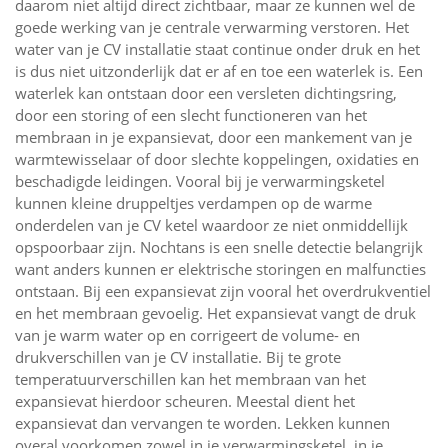
daarom niet altijd direct zichtbaar, maar ze kunnen wel de
goede werking van je centrale verwarming verstoren. Het
water van je CV installatie staat continue onder druk en het
is dus niet uitzonderlijk dat er af en toe een waterlek is. Een
waterlek kan ontstaan door een versleten dichtingsring,
door een storing of een slecht functioneren van het
membraan in je expansievat, door een mankement van je
warmtewisselaar of door slechte koppelingen, oxidaties en
beschadigde leidingen. Vooral bij je verwarmingsketel
kunnen kleine druppeltjes verdampen op de warme
onderdelen van je CV ketel waardoor ze niet onmiddellijk
opspoorbaar zijn. Nochtans is een snelle detectie belangrijk
want anders kunnen er elektrische storingen en malfuncties
ontstaan. Bij een expansievat zijn vooral het overdrukventiel
en het membraan gevoelig. Het expansievat vangt de druk
van je warm water op en corrigeert de volume- en
drukverschillen van je CV installatie. Bij te grote
temperatuurverschillen kan het membraan van het
expansievat hierdoor scheuren. Meestal dient het
expansievat dan vervangen te worden. Lekken kunnen
overal voorkomen zowel in je verwarmingsketel, in je