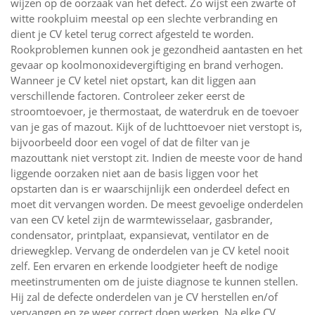
wijzen op de oorzaak van het defect. Zo wijst een zwarte of
witte rookpluim meestal op een slechte verbranding en
dient je CV ketel terug correct afgesteld te worden.
Rookproblemen kunnen ook je gezondheid aantasten en het
gevaar op koolmonoxidevergiftiging en brand verhogen.
Wanneer je CV ketel niet opstart, kan dit liggen aan
verschillende factoren. Controleer zeker eerst de
stroomtoevoer, je thermostaat, de waterdruk en de toevoer
van je gas of mazout. Kijk of de luchttoevoer niet verstopt is,
bijvoorbeeld door een vogel of dat de filter van je
mazouttank niet verstopt zit. Indien de meeste voor de hand
liggende oorzaken niet aan de basis liggen voor het
opstarten dan is er waarschijnlijk een onderdeel defect en
moet dit vervangen worden. De meest gevoelige onderdelen
van een CV ketel zijn de warmtewisselaar, gasbrander,
condensator, printplaat, expansievat, ventilator en de
driewegklep. Vervang de onderdelen van je CV ketel nooit
zelf. Een ervaren en erkende loodgieter heeft de nodige
meetinstrumenten om de juiste diagnose te kunnen stellen.
Hij zal de defecte onderdelen van je CV herstellen en/of
vervangen en ze weer correct doen werken. Na elke CV