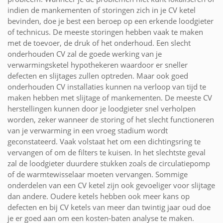
indien de mankementen of storingen zich in je CV ketel
bevinden, doe je best een beroep op een erkende loodgieter
of technicus. De meeste storingen hebben vaak te maken
met de toevoer, de druk of het onderhoud. Een slecht
onderhouden CV zal de goede werking van je
verwarmingsketel hypothekeren waardoor er sneller
defecten en slijtages zullen optreden. Maar ook goed
onderhouden CV installaties kunnen na verloop van tijd te
maken hebben met slijtage of mankementen. De meeste CV
herstellingen kunnen door je loodgieter snel verholpen
worden, zeker wanneer de storing of het slecht functioneren
van je verwarming in een vroeg stadium wordt
geconstateerd. Vaak volstaat het om een dichtingsring te
vervangen of om de filters te kuisen. In het slechtste geval
zal de loodgieter duurdere stukken zoals de circulatiepomp
of de warmtewisselaar moeten vervangen. Sommige
onderdelen van een CV ketel zijn ook gevoeliger voor slijtage
dan andere. Oudere ketels hebben ook meer kans op
defecten en bij CV ketels van meer dan twintig jaar oud doe
je er goed aan om een kosten-baten analyse te maken.