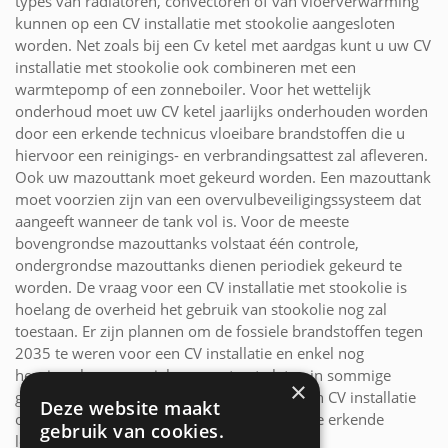
types van radiatoren, convectoren of van vloerverwarming
kunnen op een CV installatie met stookolie aangesloten
worden. Net zoals bij een Cv ketel met aardgas kunt u uw CV
installatie met stookolie ook combineren met een
warmtepomp of een zonneboiler. Voor het wettelijk
onderhoud moet uw CV ketel jaarlijks onderhouden worden
door een erkende technicus vloeibare brandstoffen die u
hiervoor een reinigings- en verbrandingsattest zal afleveren.
Ook uw mazouttank moet gekeurd worden. Een mazouttank
moet voorzien zijn van een overvulbeveiligingssysteem dat
aangeeft wanneer de tank vol is. Voor de meeste
bovengrondse mazouttanks volstaat één controle,
ondergrondse mazouttanks dienen periodiek gekeurd te
worden. De vraag voor een CV installatie met stookolie is
hoelang de overheid het gebruik van stookolie nog zal
toestaan. Er zijn plannen om de fossiele brandstoffen tegen
2035 te weren voor een CV installatie en enkel nog
hernieuwbare energiebronnen toe te laten in sommige
×
gewesten of steden. Voor meer info over een CV installatie
Deze website maakt
op stookolie kunt u contact opnemen met de erkende
gebruik van cookies.
loodgieters uit Wingene!