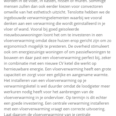
worden in de vloer, in kasten, nissen of muren. Sommige
mensen zullen dan ook eerder kiezen voor convectoren
omwille van het esthetisch uitzicht. Tenslotte hebben we de
ingebouwde verwarmingselementen waarbij we vooral
denken aan een verwarming die wordt geïnstalleerd in je
vloer of wand. Vooral bij goed geïsoleerde
nieuwbouwwoningen loont het om te investeren in een
vloerverwarming omdat deze huizen erop gericht zijn om zo
ergonomisch mogelijk te presteren. De overheid stimuleert
ook om energiezuinige woningen of om passiefwoningen te
bouwen en daar past een vloerverwarming perfect bij, zeker
in combinatie met een nieuwe CV ketel die werkt op
hernieuwbare energie. Een vloerverwarming heeft een grote
capaciteit en zorgt voor een gelijke en aangename warmte.
Het installeren van een vloerverwarming op je
verwarmingsketel is wel duurder omdat de loodgieter meer
werkuren nodig heeft voor het aanbrengen van de
vloerverwarming in je ondervloer. Op termijn is dit echter
een goede investering. Een centrale verwarming installeren
met een vloerverwarming vraagt een correcte uitvoering.
Laat daarom de vloerverwarming van je centrale