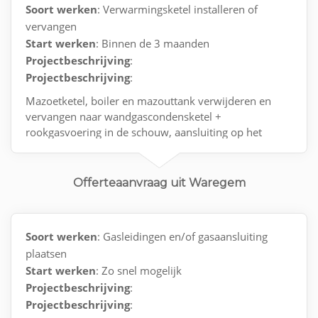
Soort werken
: Verwarmingsketel installeren of
vervangen
Start werken
: Binnen de 3 maanden
Projectbeschrijving
:
Projectbeschrijving
:
Mazoetketel, boiler en mazouttank verwijderen en
vervangen naar wandgascondensketel +
rookgasvoering in de schouw, aansluiting op het
gasnet met keuring en opstart van de installattie
Offerteaanvraag uit Waregem
Soort werken
: Gasleidingen en/of gasaansluiting
plaatsen
Start werken
: Zo snel mogelijk
Projectbeschrijving
:
Projectbeschrijving
: