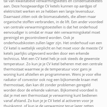
tal van kwalitatieve verwarmingsketels en condensatieketels
aan. Deze hoogwaardige CV ketels kunnen op aardgas of
elektriciteit werken en ze hebben een lange levensduur.
Daarnaast zitten ook de biomassaketels, die alleen maar
organische stoffen verbranden, in de lift. Een ander voordeel
van centrale verwarmingstoestellen is dat het onderhoud
eenvoudiger is omdat er maar één verwarmingsketel moet
gereinigd en gecontroleerd worden. Ook je
onderhoudskosten zullen lager zijn. Het onderhoud van een
CV ketel is wettelijk verplicht en het moet voor de meeste CV
ketels jaarlijks uitgevoerd worden door een erkende
technicus. Met een CV ketel heb je ook steeds de gewenste
temperatuur. Zo kun je je CV ketel beheren met een centrale
thermostaat waarmee je de temperatuur voor gans je
woning kunt afstellen en programmeren. Wens je voor elke
radiator of convector ook nog een bijkomende kraan met
thermostaat, dan kan dit zonder problemen geregeld
worden door de erkende vakman. Bijkomend voordeel is
dat je met een thermostaat je verwarming kunt bedienen
vanaf afstand. Zo kun je je CV ketel al activeren voor je
thuiskomst, of kun je de verwarming terug lager zetten