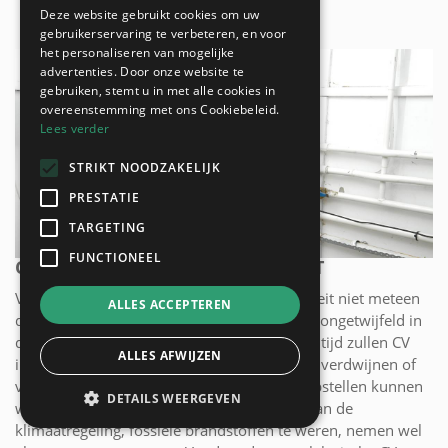
Deze website gebruikt cookies om uw
gebruikerservaring te verbeteren, en voor
het personaliseren van mogelijke
advertenties. Door onze website te
gebruiken, stemt u in met alle cookies in
overeenstemming met ons Cookiebeleid.
Lees verder
STRIKT NOODZAKELIJK
PRESTATIE
TARGETING
FUNCTIONEEL
CV INSTALLATIE MET ELEKTRICITEIT
Voorlopig lijkt een CV installatie op elektriciteit niet meteen
ALLES ACCEPTEREN
de beste en goedkoopste keuze maar dit zal ongetwijfeld in
de toekomst veranderen. Binnen afzienbare tijd zullen CV
ALLES AFWIJZEN
installaties met fossiele brandstoffen stilaan verdwijnen of
verboden worden. Een exacte datum vooropstellen kunnen
DETAILS WEERGEVEN
we niet maar de plannen om, in het kader van de
klimaatregeling, fossiele brandstoffen te weren, nemen wel