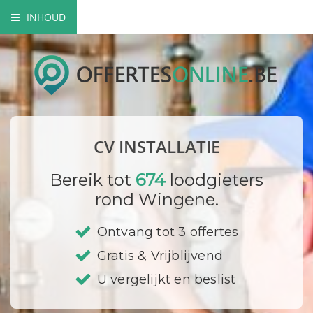
INHOUD
Voordelen centraal verwarmingssysteem
Elementen van een CV
Mogelijke brandstoffen
CV INSTALLATIE
Milieuvriendelijke opties
Bereik tot
674
loodgieters
Bedrijf registreren
rond Wingene.
Ontvang tot 3 offertes
Gratis & Vrijblijvend
U vergelijkt en beslist