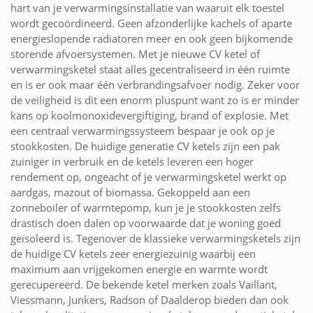
hart van je verwarmingsinstallatie van waaruit elk toestel
wordt gecoördineerd. Geen afzonderlijke kachels of aparte
energieslopende radiatoren meer en ook geen bijkomende
storende afvoersystemen. Met je nieuwe CV ketel of
verwarmingsketel staat alles gecentraliseerd in één ruimte
en is er ook maar één verbrandingsafvoer nodig. Zeker voor
de veiligheid is dit een enorm pluspunt want zo is er minder
kans op koolmonoxidevergiftiging, brand of explosie. Met
een centraal verwarmingssysteem bespaar je ook op je
stookkosten. De huidige generatie CV ketels zijn een pak
zuiniger in verbruik en de ketels leveren een hoger
rendement op, ongeacht of je verwarmingsketel werkt op
aardgas, mazout of biomassa. Gekoppeld aan een
zonneboiler of warmtepomp, kun je je stookkosten zelfs
drastisch doen dalen op voorwaarde dat je woning goed
geïsoleerd is. Tegenover de klassieke verwarmingsketels zijn
de huidige CV ketels zeer energiezuinig waarbij een
maximum aan vrijgekomen energie en warmte wordt
gerecupereerd. De bekende ketel merken zoals Vaillant,
Viessmann, Junkers, Radson of Daalderop bieden dan ook