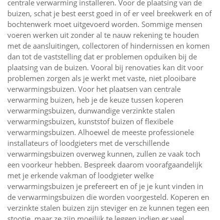
centrale verwarming installeren. Voor de plaatsing van de
buizen, schat je best eerst goed in of er veel breekwerk en of
bochtenwerk moet uitgevoerd worden. Sommige mensen
voeren werken uit zonder al te nauw rekening te houden
met de aansluitingen, collectoren of hindernissen en komen
dan tot de vaststelling dat er problemen opduiken bij de
plaatsing van de buizen. Vooral bij renovaties kan dit voor
problemen zorgen als je werkt met vaste, niet plooibare
verwarmingsbuizen. Voor het plaatsen van centrale
verwarming buizen, heb je de keuze tussen koperen
verwarmingsbuizen, dunwandige verzinkte stalen
verwarmingsbuizen, kunststof buizen of flexibele
verwarmingsbuizen. Alhoewel de meeste professionele
installateurs of loodgieters met de verschillende
verwarmingsbuizen overweg kunnen, zullen ze vaak toch
een voorkeur hebben. Bespreek daarom voorafgaandelijk
met je erkende vakman of loodgieter welke
verwarmingsbuizen je prefereert en of je je kunt vinden in
de verwarmingsbuizen die worden voorgesteld. Koperen en
verzinkte stalen buizen zijn steviger en ze kunnen tegen een
stootje, maar ze zijn moeilijk te leggen indien er veel