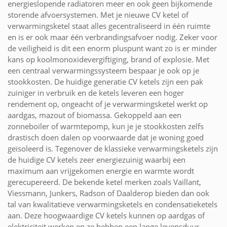
energieslopende radiatoren meer en ook geen bijkomende
storende afvoersystemen. Met je nieuwe CV ketel of
verwarmingsketel staat alles gecentraliseerd in één ruimte
en is er ook maar één verbrandingsafvoer nodig. Zeker voor
de veiligheid is dit een enorm pluspunt want zo is er minder
kans op koolmonoxidevergiftiging, brand of explosie. Met
een centraal verwarmingssysteem bespaar je ook op je
stookkosten. De huidige generatie CV ketels zijn een pak
zuiniger in verbruik en de ketels leveren een hoger
rendement op, ongeacht of je verwarmingsketel werkt op
aardgas, mazout of biomassa. Gekoppeld aan een
zonneboiler of warmtepomp, kun je je stookkosten zelfs
drastisch doen dalen op voorwaarde dat je woning goed
geïsoleerd is. Tegenover de klassieke verwarmingsketels zijn
de huidige CV ketels zeer energiezuinig waarbij een
maximum aan vrijgekomen energie en warmte wordt
gerecupereerd. De bekende ketel merken zoals Vaillant,
Viessmann, Junkers, Radson of Daalderop bieden dan ook
tal van kwalitatieve verwarmingsketels en condensatieketels
aan. Deze hoogwaardige CV ketels kunnen op aardgas of
elektriciteit werken en ze hebben een lange levensduur.