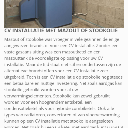
CV INSTALLATIE MET MAZOUT OF STOOKOLIE
Mazout of stookolie was vroeger in vele gezinnen de enige
aangewezen brandstof voor een CV installatie. Zonder een
vaste gasaansluiting was een mazoutketel en een
mazouttank de voordeligste oplossing voor uw CV
installatie. Maar de tijd staat niet stil en ondertussen zijn de
alternatieve brandstoffen voor een CV installatie zeer
uitgebreid. Toch is een CV installatie op stookolie nog steeds
een betaalbare en nuttige investering. Net zoals aardgas kan
stookolie gebruikt worden voor al uw
verwarmingselementen. Stookolie kan zowel gebruikt
worden voor een hoogrendementsketel, een
condensatieketel als voor hybride combiketels. Ook alle
types van radiatoren, convectoren of van vloerverwarming
kunnen op een CV installatie met stookolie aangesloten
worden. Net zoals bij een Cv ketel met aardgas kunt u uw CV