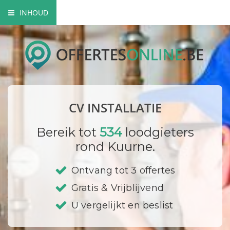
INHOUD
Voordelen centraal verwarmingssysteem
Elementen van een CV
Mogelijke brandstoffen
CV INSTALLATIE
Milieuvriendelijke opties
Bereik tot
534
loodgieters
Bedrijf registreren
rond Kuurne.
Ontvang tot 3 offertes
Gratis & Vrijblijvend
U vergelijkt en beslist