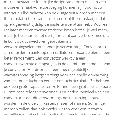
muren bestaan er kleurrijke designradiatoren die een zeer
mooie en smaakvolle toevoeging kunnen zijn voor jouw
interieur. Elke radiator kan ook uitgerust worden met een
thermostatische kraan of met een klokthermostaat, zodat je
op elk gewenst tijdstip de juiste temperatuur hebt. Voor een
radiator met een thermostatische kraan betaal je wel meer,
maar je bespaart er tot dertig procent aan verbruik mee uit.
Je kunt ook convectoren gebruiken als
verwarmingselementen voor je verwarming. Convectoren
zijn duurder in aankoop dan radiatoren, maar ze bieden een
beter rendement. Een convector werkt via een
convectiewarmte die opstijgt via de aluminium lamellen van
je convector. Hierdoor is er een meer geleidelijke
warmtespreiding hetgeen zorgt voor een snelle opwarming
van de koude lucht en een betere luchtcirculatie. Ze hebben
ook een grote capaciteit en ze kunnen een grote beschikbare
ruimte moeiteloos verwarmen. Een ander voordeel van een
convector is dat dit verwarmingstoestel kan ingebouwd
worden in de vloer, in kasten, nissen of muren. Sommige
mensen zullen dan ook eerder kiezen voor convectoren
omwille van het esthetisch uitzicht. Tenslotte hebben we de