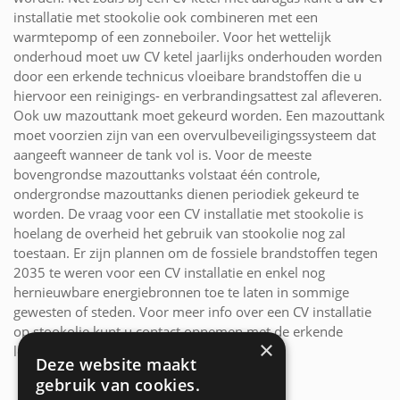
installatie met stookolie ook combineren met een
warmtepomp of een zonneboiler. Voor het wettelijk
onderhoud moet uw CV ketel jaarlijks onderhouden worden
door een erkende technicus vloeibare brandstoffen die u
hiervoor een reinigings- en verbrandingsattest zal afleveren.
Ook uw mazouttank moet gekeurd worden. Een mazouttank
moet voorzien zijn van een overvulbeveiligingssysteem dat
aangeeft wanneer de tank vol is. Voor de meeste
bovengrondse mazouttanks volstaat één controle,
ondergrondse mazouttanks dienen periodiek gekeurd te
worden. De vraag voor een CV installatie met stookolie is
hoelang de overheid het gebruik van stookolie nog zal
toestaan. Er zijn plannen om de fossiele brandstoffen tegen
2035 te weren voor een CV installatie en enkel nog
hernieuwbare energiebronnen toe te laten in sommige
gewesten of steden. Voor meer info over een CV installatie
op stookolie kunt u contact opnemen met de erkende
×
loodgieters uit Kuurne!
Deze website maakt
gebruik van cookies.