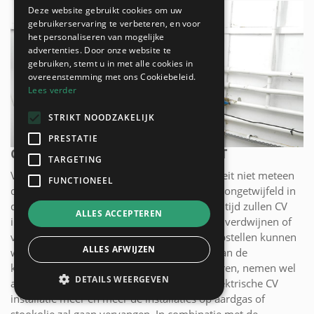
Deze website gebruikt cookies om uw
gebruikerservaring te verbeteren, en voor
het personaliseren van mogelijke
advertenties. Door onze website te
gebruiken, stemt u in met alle cookies in
overeenstemming met ons Cookiebeleid.
Lees verder
STRIKT NOODZAKELIJK
PRESTATIE
CV INSTALLATIE MET ELEKTRICITEIT
TARGETING
Voorlopig lijkt een CV installatie op elektriciteit niet meteen
FUNCTIONEEL
de beste en goedkoopste keuze maar dit zal ongetwijfeld in
de toekomst veranderen. Binnen afzienbare tijd zullen CV
ALLES ACCEPTEREN
installaties met fossiele brandstoffen stilaan verdwijnen of
verboden worden. Een exacte datum vooropstellen kunnen
ALLES AFWIJZEN
we niet maar de plannen om, in het kader van de
klimaatregeling, fossiele brandstoffen te weren, nemen wel
DETAILS WEERGEVEN
al concrete vormen aan. Vandaar dat een elektrische CV
installatie meer en meer de installaties op aardgas of