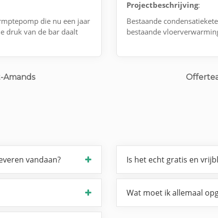
Projectbeschrijving
:
rmptepomp die nu een jaar
Bestaande condensatieket
De druk van de bar daalt
bestaande vloerverwarmin
nt-Amands
Offerte
leveren vandaan?
Is het echt gratis en vrijb
Wat moet ik allemaal opg