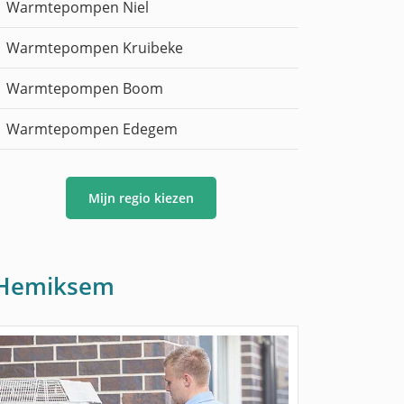
Warmtepompen Niel
Warmtepompen Kruibeke
Warmtepompen Boom
Warmtepompen Edegem
Mijn regio kiezen
n Hemiksem