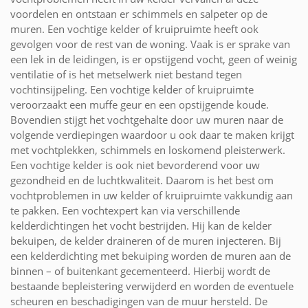
voordelen en ontstaan er schimmels en salpeter op de
muren. Een vochtige kelder of kruipruimte heeft ook
gevolgen voor de rest van de woning. Vaak is er sprake van
een lek in de leidingen, is er opstijgend vocht, geen of weinig
ventilatie of is het metselwerk niet bestand tegen
vochtinsijpeling. Een vochtige kelder of kruipruimte
veroorzaakt een muffe geur en een opstijgende koude.
Bovendien stijgt het vochtgehalte door uw muren naar de
volgende verdiepingen waardoor u ook daar te maken krijgt
met vochtplekken, schimmels en loskomend pleisterwerk.
Een vochtige kelder is ook niet bevorderend voor uw
gezondheid en de luchtkwaliteit. Daarom is het best om
vochtproblemen in uw kelder of kruipruimte vakkundig aan
te pakken. Een vochtexpert kan via verschillende
kelderdichtingen het vocht bestrijden. Hij kan de kelder
bekuipen, de kelder draineren of de muren injecteren. Bij
een kelderdichting met bekuiping worden de muren aan de
binnen – of buitenkant gecementeerd. Hierbij wordt de
bestaande bepleistering verwijderd en worden de eventuele
scheuren en beschadigingen van de muur hersteld. De