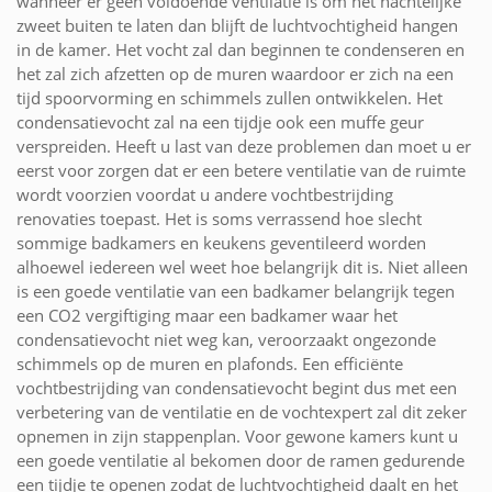
wanneer er geen voldoende ventilatie is om het nachtelijke
zweet buiten te laten dan blijft de luchtvochtigheid hangen
in de kamer. Het vocht zal dan beginnen te condenseren en
het zal zich afzetten op de muren waardoor er zich na een
tijd spoorvorming en schimmels zullen ontwikkelen. Het
condensatievocht zal na een tijdje ook een muffe geur
verspreiden. Heeft u last van deze problemen dan moet u er
eerst voor zorgen dat er een betere ventilatie van de ruimte
wordt voorzien voordat u andere vochtbestrijding
renovaties toepast. Het is soms verrassend hoe slecht
sommige badkamers en keukens geventileerd worden
alhoewel iedereen wel weet hoe belangrijk dit is. Niet alleen
is een goede ventilatie van een badkamer belangrijk tegen
een CO2 vergiftiging maar een badkamer waar het
condensatievocht niet weg kan, veroorzaakt ongezonde
schimmels op de muren en plafonds. Een efficiënte
vochtbestrijding van condensatievocht begint dus met een
verbetering van de ventilatie en de vochtexpert zal dit zeker
opnemen in zijn stappenplan. Voor gewone kamers kunt u
een goede ventilatie al bekomen door de ramen gedurende
een tijdje te openen zodat de luchtvochtigheid daalt en het