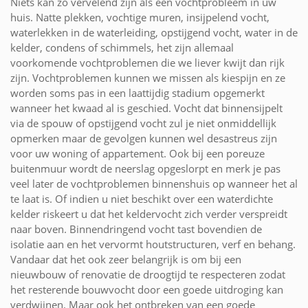
Niets kan zo vervelend zijn als een vochtprobleem in uw
huis. Natte plekken, vochtige muren, insijpelend vocht,
waterlekken in de waterleiding, opstijgend vocht, water in de
kelder, condens of schimmels, het zijn allemaal
voorkomende vochtproblemen die we liever kwijt dan rijk
zijn. Vochtproblemen kunnen we missen als kiespijn en ze
worden soms pas in een laattijdig stadium opgemerkt
wanneer het kwaad al is geschied. Vocht dat binnensijpelt
via de spouw of opstijgend vocht zul je niet onmiddellijk
opmerken maar de gevolgen kunnen wel desastreus zijn
voor uw woning of appartement. Ook bij een poreuze
buitenmuur wordt de neerslag opgeslorpt en merk je pas
veel later de vochtproblemen binnenshuis op wanneer het al
te laat is. Of indien u niet beschikt over een waterdichte
kelder riskeert u dat het keldervocht zich verder verspreidt
naar boven. Binnendringend vocht tast bovendien de
isolatie aan en het vervormt houtstructuren, verf en behang.
Vandaar dat het ook zeer belangrijk is om bij een
nieuwbouw of renovatie de droogtijd te respecteren zodat
het resterende bouwvocht door een goede uitdroging kan
verdwijnen. Maar ook het ontbreken van een goede