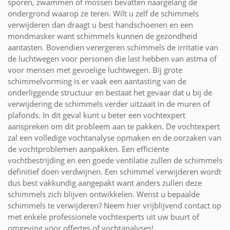
sporen, zwammen of mossen bevatten naargelang de
ondergrond waarop ze teren. Wilt u zelf de schimmels
verwijderen dan draagt u best handschoenen en een
mondmasker want schimmels kunnen de gezondheid
aantasten. Bovendien verergeren schimmels de irritatie van
de luchtwegen voor personen die last hebben van astma of
voor mensen met gevoelige luchtwegen. Bij grote
schimmelvorming is er vaak een aantasting van de
onderliggende structuur en bestaat het gevaar dat u bij de
verwijdering de schimmels verder uitzaait in de muren of
plafonds. In dit geval kunt u beter een vochtexpert
aanspreken om dit probleem aan te pakken. De vochtexpert
zal een volledige vochtanalyse opmaken en de oorzaken van
de vochtproblemen aanpakken. Een efficiënte
vochtbestrijding en een goede ventilatie zullen de schimmels
definitief doen verdwijnen. Een schimmel verwijderen wordt
dus best vakkundig aangepakt want anders zullen deze
schimmels zich blijven ontwikkelen. Wenst u bepaalde
schimmels te verwijderen? Neem hier vrijblijvend contact op
met enkele professionele vochtexperts uit uw buurt of
omgeving voor offertes of vochtanalyses!