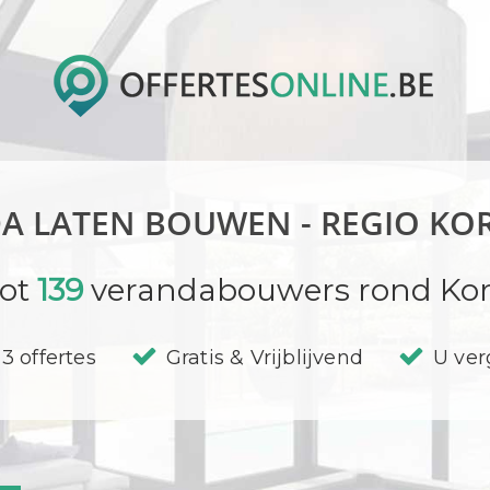
A LATEN BOUWEN - REGIO KO
tot
139
verandabouwers rond Kor
3 offertes
Gratis & Vrijblijvend
U verg