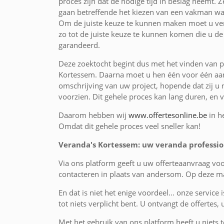
proces zijn dat de nodige tijd in beslag neemt. Z
gaan betreffende het kiezen van een vakman wa
Om de juiste keuze te kunnen maken moet u ver
zo tot de juiste keuze te kunnen komen die u de
garandeerd.
Deze zoektocht begint dus met het vinden van p
Kortessem. Daarna moet u hen één voor één aan
omschrijving van uw project, hopende dat zij u 
voorzien. Dit gehele proces kan lang duren, en 
Daarom hebben wij
www.offertesonline.be
in h
Omdat dit gehele proces veel sneller kan!
Veranda's Kortessem: uw veranda professio
Via ons platform geeft u uw offerteaanvraag v
contacteren in plaats van andersom. Op deze ma
En dat is niet het enige voordeel... onze service 
tot niets verplicht bent. U ontvangt de offertes,
Met het gebruik van ons platform heeft u niets te