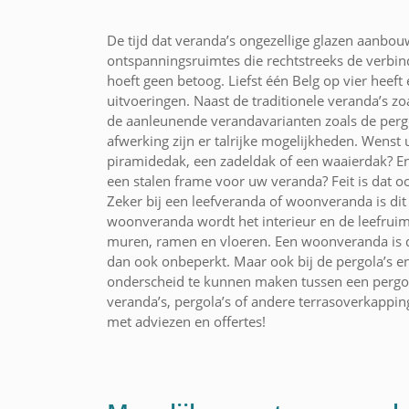
De tijd dat veranda’s ongezellige glazen aanbou
ontspanningsruimtes die rechtstreeks de verbi
hoeft geen betoog. Liefst één Belg op vier heef
uitvoeringen. Naast de traditionele veranda’s 
de aanleunende verandavarianten zoals de pergo
afwerking zijn er talrijke mogelijkheden. Wenst 
piramidedak, een zadeldak of een waaierdak? En
een stalen frame voor uw veranda? Feit is dat 
Zeker bij een leefveranda of woonveranda is dit
woonveranda wordt het interieur en de leefruimt
muren, ramen en vloeren. Een woonveranda is d
dan ook onbeperkt. Maar ook bij de pergola’s en
onderscheid te kunnen maken tussen een pergola
veranda’s, pergola’s of andere terrasoverkappi
met adviezen en offertes!