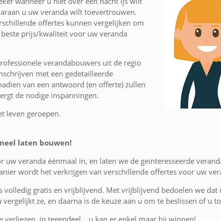
eker wanneer u niet over één nacht ijs wilt
araan u uw veranda wilt toevertrouwen.
schillende offertes kunnen vergelijken om
 beste prijs/kwaliteit voor uw veranda
rofessionele verandabouwers uit de regio
schrijven met een gedetailleerde
nadien van een antwoord (en offerte) zullen
vergt de nodige inspanningen.
et leven geroepen.
neel laten bouwen!
oor uw veranda éénmaal in, en laten we de geïnteresseerde vera
nier wordt het verkrijgen van verschillende offertes voor uw ve
is volledig gratis en vrijblijvend. Met vrijblijvend bedoelen we dat
 u vergelijkt ze, en daarna is de keuze aan u om te beslissen of u
 verliezen, in tegendeel... u kan er enkel maar bij winnen!