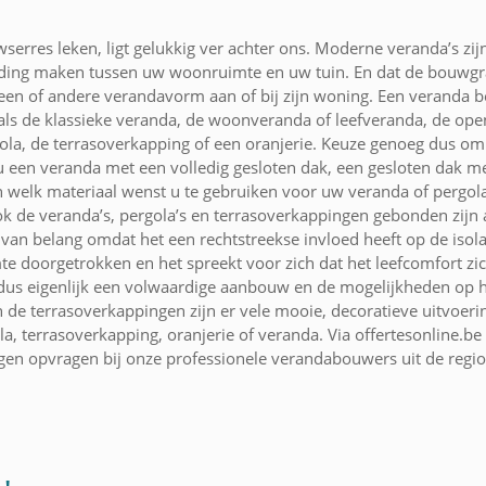
wserres leken, ligt gelukkig ver achter ons. Moderne veranda’s 
nding maken tussen uw woonruimte en uw tuin. En dat de bouwgra
t een of andere verandavorm aan of bij zijn woning. Een veranda 
zoals de klassieke veranda, de woonveranda of leefveranda, de o
la, de terrasoverkapping of een oranjerie. Keuze genoeg dus om
u een veranda met een volledig gesloten dak, een gesloten dak met 
 welk materiaal wenst u te gebruiken voor uw veranda of pergola
ook de veranda’s, pergola’s en terrasoverkappingen gebonden zi
 van belang omdat het een rechtstreekse invloed heeft op de iso
e doorgetrokken en het spreekt voor zich dat het leefcomfort zic
us eigenlijk een volwaardige aanbouw en de mogelijkheden op het
 de terrasoverkappingen zijn er vele mooie, decoratieve uitvoeri
, terrasoverkapping, oranjerie of veranda. Via offertesonline.be
ngen opvragen bij onze professionele verandabouwers uit de regio