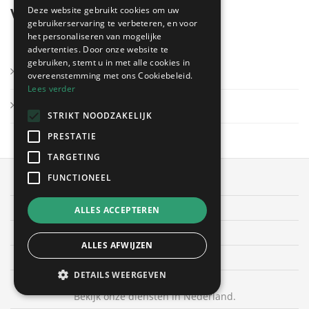
Deze website gebruikt cookies om uw
Voor bedrijven
gebruikerservaring te verbeteren, en voor
het personaliseren van mogelijke
advertenties. Door onze website te
gebruiken, stemt u in met alle cookies in
Inloggen
overeenstemming met ons Cookiebeleid.
Lees verder
Uw bedrijf registreren
STRIKT NOODZAKELIJK
PRESTATIE
TARGETING
FUNCTIONEEL
OffertesOnline.be © 2026
Algemene voorwaarden
ALLES ACCEPTEREN
Privacybeleid
ALLES AFWIJZEN
Cookies
DETAILS WEERGEVEN
Bekijk onze diensten in Nederland.