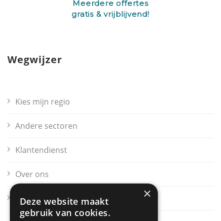
Meerdere offertes
gratis & vrijblijvend!
Wegwijzer
Kies mijn regio
Andere sectoren
Klantendienst
Over ons
×
Contact
Deze website maakt
gebruik van cookies.