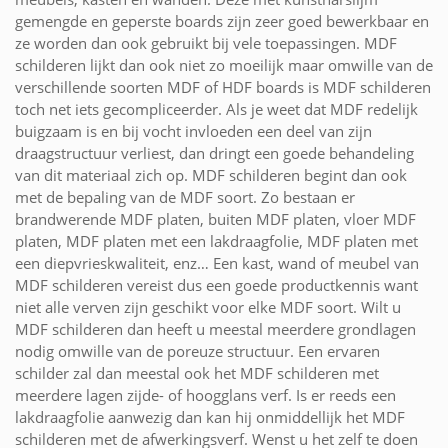
gemengde en geperste boards zijn zeer goed bewerkbaar en
ze worden dan ook gebruikt bij vele toepassingen. MDF
schilderen lijkt dan ook niet zo moeilijk maar omwille van de
verschillende soorten MDF of HDF boards is MDF schilderen
toch net iets gecompliceerder. Als je weet dat MDF redelijk
buigzaam is en bij vocht invloeden een deel van zijn
draagstructuur verliest, dan dringt een goede behandeling
van dit materiaal zich op. MDF schilderen begint dan ook
met de bepaling van de MDF soort. Zo bestaan er
brandwerende MDF platen, buiten MDF platen, vloer MDF
platen, MDF platen met een lakdraagfolie, MDF platen met
een diepvrieskwaliteit, enz… Een kast, wand of meubel van
MDF schilderen vereist dus een goede productkennis want
niet alle verven zijn geschikt voor elke MDF soort. Wilt u
MDF schilderen dan heeft u meestal meerdere grondlagen
nodig omwille van de poreuze structuur. Een ervaren
schilder zal dan meestal ook het MDF schilderen met
meerdere lagen zijde- of hoogglans verf. Is er reeds een
lakdraagfolie aanwezig dan kan hij onmiddellijk het MDF
schilderen met de afwerkingsverf. Wenst u het zelf te doen