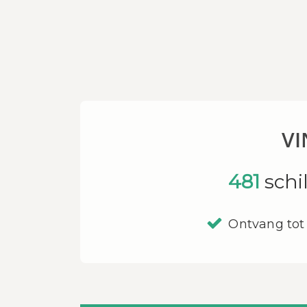
VI
481
schi
Ontvang tot 