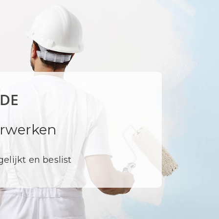
EDE
derwerken
elijkt en beslist