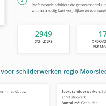
3
Professionele schilders die geïnteresseerd zij
waarna u rustig kunt vergelijken en eventuee
2949
1
SCHILDERS
OPDRAC
PER MA
 voor schilderwerken regio Moorsle
nnen - nieuwbouw
Soort schilderwerken
: S
en/of stucwerk ,
Aantal m²
: Geen idee