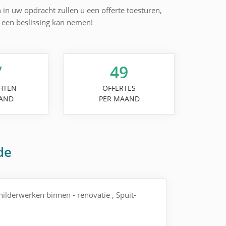
n in uw opdracht zullen u een offerte toesturen,
l een beslissing kan nemen!
7
49
HTEN
OFFERTES
AND
PER MAAND
de
childerwerken binnen - renovatie , Spuit-