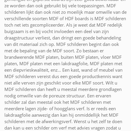
ze worden dan ook gebruikt bij vele toepassingen. MDF
schilderen lijkt dan ook niet zo moeilijk maar omwille van de
verschillende soorten MDF of HDF boards is MDF schilderen
toch net iets gecompliceerder. Als je weet dat MDF redelijk
buigzaam is en bij vocht invloeden een deel van zijn
draagstructuur verliest, dan dringt een goede behandeling
van dit materiaal zich op. MDF schilderen begint dan ook
met de bepaling van de MDF soort. Zo bestaan er
brandwerende MDF platen, buiten MDF platen, vloer MDF
platen, MDF platen met een lakdraagfolie, MDF platen met
een diepvrieskwaliteit, enz… Een kast, wand of meubel van
MDF schilderen vereist dus een goede productkennis want
niet alle verven zijn geschikt voor elke MDF soort. Wilt u
MDF schilderen dan heeft u meestal meerdere grondlagen
nodig omwille van de poreuze structuur. Een ervaren
schilder zal dan meestal ook het MDF schilderen met
meerdere lagen zijde- of hoogglans verf. Is er reeds een
lakdraagfolie aanwezig dan kan hij onmiddellijk het MDF
schilderen met de afwerkingsverf. Wenst u het zelf te doen
dan kan u een schilder om verf met advies vragen zodat u