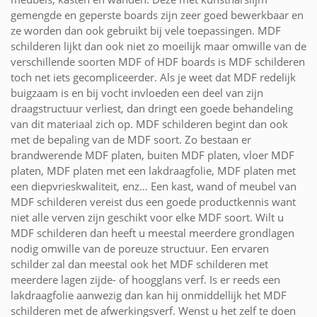
gemengde en geperste boards zijn zeer goed bewerkbaar en
ze worden dan ook gebruikt bij vele toepassingen. MDF
schilderen lijkt dan ook niet zo moeilijk maar omwille van de
verschillende soorten MDF of HDF boards is MDF schilderen
toch net iets gecompliceerder. Als je weet dat MDF redelijk
buigzaam is en bij vocht invloeden een deel van zijn
draagstructuur verliest, dan dringt een goede behandeling
van dit materiaal zich op. MDF schilderen begint dan ook
met de bepaling van de MDF soort. Zo bestaan er
brandwerende MDF platen, buiten MDF platen, vloer MDF
platen, MDF platen met een lakdraagfolie, MDF platen met
een diepvrieskwaliteit, enz… Een kast, wand of meubel van
MDF schilderen vereist dus een goede productkennis want
niet alle verven zijn geschikt voor elke MDF soort. Wilt u
MDF schilderen dan heeft u meestal meerdere grondlagen
nodig omwille van de poreuze structuur. Een ervaren
schilder zal dan meestal ook het MDF schilderen met
meerdere lagen zijde- of hoogglans verf. Is er reeds een
lakdraagfolie aanwezig dan kan hij onmiddellijk het MDF
schilderen met de afwerkingsverf. Wenst u het zelf te doen