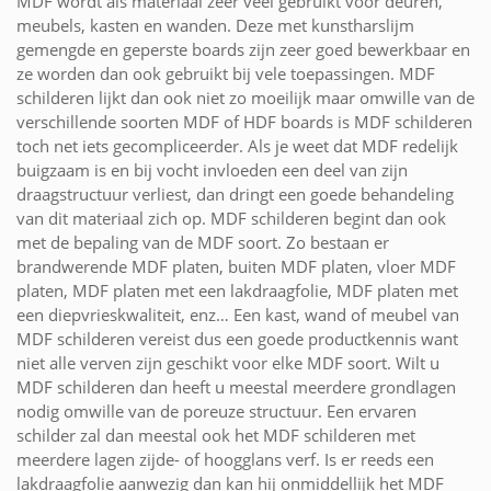
MDF wordt als materiaal zeer veel gebruikt voor deuren,
meubels, kasten en wanden. Deze met kunstharslijm
gemengde en geperste boards zijn zeer goed bewerkbaar en
ze worden dan ook gebruikt bij vele toepassingen. MDF
schilderen lijkt dan ook niet zo moeilijk maar omwille van de
verschillende soorten MDF of HDF boards is MDF schilderen
toch net iets gecompliceerder. Als je weet dat MDF redelijk
buigzaam is en bij vocht invloeden een deel van zijn
draagstructuur verliest, dan dringt een goede behandeling
van dit materiaal zich op. MDF schilderen begint dan ook
met de bepaling van de MDF soort. Zo bestaan er
brandwerende MDF platen, buiten MDF platen, vloer MDF
platen, MDF platen met een lakdraagfolie, MDF platen met
een diepvrieskwaliteit, enz… Een kast, wand of meubel van
MDF schilderen vereist dus een goede productkennis want
niet alle verven zijn geschikt voor elke MDF soort. Wilt u
MDF schilderen dan heeft u meestal meerdere grondlagen
nodig omwille van de poreuze structuur. Een ervaren
schilder zal dan meestal ook het MDF schilderen met
meerdere lagen zijde- of hoogglans verf. Is er reeds een
lakdraagfolie aanwezig dan kan hij onmiddellijk het MDF