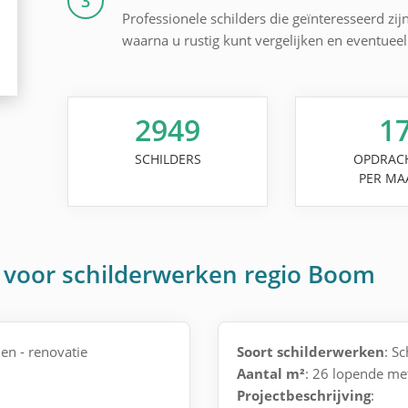
3
Professionele schilders die geïnteresseerd zij
waarna u rustig kunt vergelijken en eventuee
2949
1
SCHILDERS
OPDRAC
PER MA
 voor schilderwerken regio Boom
en - renovatie
Soort schilderwerken
: S
Aantal m²
: 26 lopende me
Projectbeschrijving
: