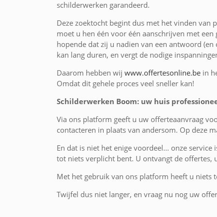
schilderwerken garandeerd.
Deze zoektocht begint dus met het vinden van pr
moet u hen één voor één aanschrijven met een g
hopende dat zij u nadien van een antwoord (en o
kan lang duren, en vergt de nodige inspanninge
Daarom hebben wij
www.offertesonline.be
in h
Omdat dit gehele proces veel sneller kan!
Schilderwerken Boom: uw huis professioneel
Via ons platform geeft u uw offerteaanvraag vo
contacteren in plaats van andersom. Op deze ma
En dat is niet het enige voordeel... onze service 
tot niets verplicht bent. U ontvangt de offertes,
Met het gebruik van ons platform heeft u niets te
Twijfel dus niet langer, en vraag nu nog uw offe