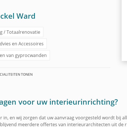
nckel Ward
ng / Totaalrenovatie
dvies en Accessoires
sen van gyprocwanden
 (vinyl, tapijt, ...)
Meubels (op maat)
ECIALITEITEN TONEN
nterieur werken
agen voor uw interieurinrichting?
 in, en wij zorgen dat uw aanvraag voorgesteld wordt bij al
ijblijvend meerdere offertes van interieurarchitecten uit de 