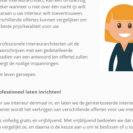
val interieurarchitect, kan een omslachtig
eker wanneer u niet over één nacht ijs wilt
raan u uw interieur wilt toevertrouwen.
schillende offertes kunnen vergelijken om
beste prijs/kwaliteit voor uw
ofessionele interieurarchitecten uit de
aanschrijven met een gedetailleerde
nadien van een antwoord (en offerte) zullen
vergt de nodige inspanningen.
et leven geroepen.
ofessioneel laten inrichten!
r uw interieur éénmaal in, en laten we de geïnteresseerde interie
ier wordt het verkrijgen van verschillende offertes voor uw inte
is volledig gratis en vrijblijvend. Met vrijblijvend bedoelen we dat
 u vergelijkt ze, en daarna is de keuze aan u om te beslissen of u