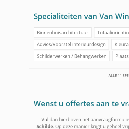
Specialiteiten van Van Wi
Binnenhuisarchitectuur
Totaalinrichti
Advies/Voorstel interieurdesign
Kleura
Schilderwerken / Behangwerken
Plaat
Parket of Laminaat leggen
Vloerbekleding
ALLE 11 SP
Raamdecoratie en Gordijnen
Andere i
Wenst u offertes aan te vr
Vul dan hierboven het aanvraagformulier
Schilde
. Op deze manier krijgt u geheel vr