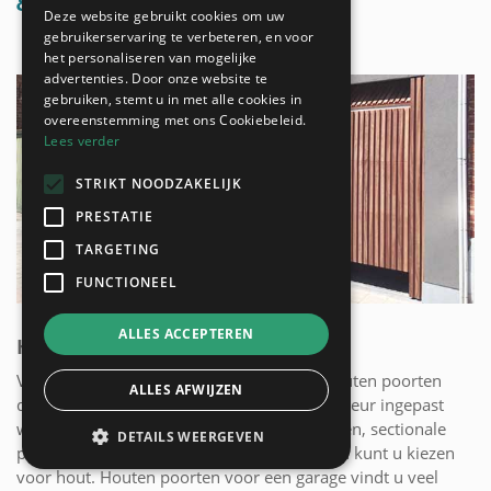
Deze website gebruikt cookies om uw
gebruikerservaring te verbeteren, en voor
het personaliseren van mogelijke
advertenties. Door onze website te
gebruiken, stemt u in met alle cookies in
overeenstemming met ons Cookiebeleid.
Lees verder
STRIKT NOODZAKELIJK
PRESTATIE
TARGETING
FUNCTIONEEL
ALLES ACCEPTEREN
HOUTEN GARAGEPOORTEN
Verschillende garagepoorten kunnen als houten poorten
ALLES AFWIJZEN
door een professionele garagepoort installateur ingepast
worden in uw woning. Zowel bij draaipoorten, sectionale
DETAILS WEERGEVEN
poorten, schuifpoorten als bij kantelpoorten kunt u kiezen
voor hout. Houten poorten voor een garage vindt u veel