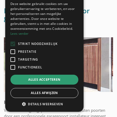
Deze website gebruikt cookies om uw
Mogelijke materialen voor
gebruikerservaring te verbeteren, en voor
het personaliseren van mogelijke
garagepoorten
advertenties. Door onze website te
gebruiken, stemt u in met alle cookies in
overeenstemming met ons Cookiebeleid.
Lees verder
STRIKT NOODZAKELIJK
PRESTATIE
TARGETING
FUNCTIONEEL
ALLES ACCEPTEREN
ALLES AFWIJZEN
HOUTEN GARAGEPOORTEN
DETAILS WEERGEVEN
Verschillende garagepoorten kunnen als houten poorten
door een professionele garagepoort installateur ingepast