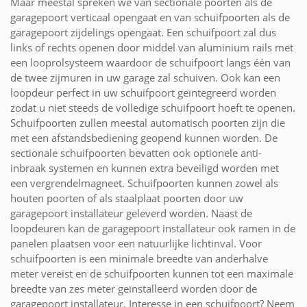
Maar meestal spreken we van sectionale poorten als de
garagepoort verticaal opengaat en van schuifpoorten als de
garagepoort zijdelings opengaat. Een schuifpoort zal dus
links of rechts openen door middel van aluminium rails met
een looprolsysteem waardoor de schuifpoort langs één van
de twee zijmuren in uw garage zal schuiven. Ook kan een
loopdeur perfect in uw schuifpoort geïntegreerd worden
zodat u niet steeds de volledige schuifpoort hoeft te openen.
Schuifpoorten zullen meestal automatisch poorten zijn die
met een afstandsbediening geopend kunnen worden. De
sectionale schuifpoorten bevatten ook optionele anti-
inbraak systemen en kunnen extra beveiligd worden met
een vergrendelmagneet. Schuifpoorten kunnen zowel als
houten poorten of als staalplaat poorten door uw
garagepoort installateur geleverd worden. Naast de
loopdeuren kan de garagepoort installateur ook ramen in de
panelen plaatsen voor een natuurlijke lichtinval. Voor
schuifpoorten is een minimale breedte van anderhalve
meter vereist en de schuifpoorten kunnen tot een maximale
breedte van zes meter geïnstalleerd worden door de
garagepoort installateur. Interesse in een schuifpoort? Neem