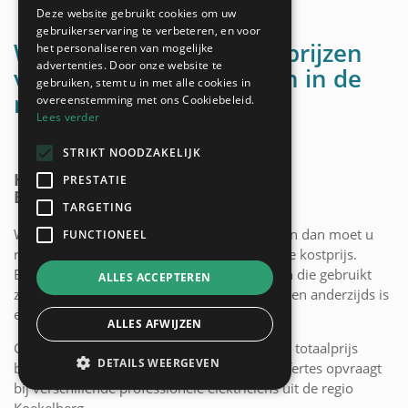
Deze website gebruikt cookies om uw
gebruikerservaring te verbeteren, en voor
Wat zijn de gemiddelde prijzen
het personaliseren van mogelijke
advertenties. Door onze website te
voor elektriciteitswerken in de
gebruiken, stemt u in met alle cookies in
regio Koekelberg?
overeenstemming met ons Cookiebeleid.
Lees verder
STRIKT NOODZAKELIJK
HOE WORDT DE PRIJS VOOR
PRESTATIE
ELEKTRICITEITSWERKEN BEPAALD?
TARGETING
Wanneer u elektriciteitswerken laat uitvoeren dan moet u
FUNCTIONEEL
rekening houden met 2 variabelen binnen de kostprijs.
Enerzijds is er de kostprijs van de materialen die gebruikt
ALLES ACCEPTEREN
zullen worden voor uw elektriciteitswerken, en anderzijds is
er de arbeidskost van de elektricien(s) zelf.
ALLES AFWIJZEN
Gezien de arbeidskost een groot deel van de totaalprijs
DETAILS WEERGEVEN
bepaald, is het belangrijk dat u meerdere offertes opvraagt
bij verschillende professionele elektriciens uit de regio