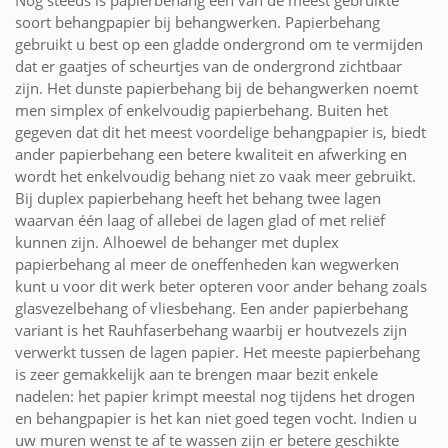
Nog steeds is papierbehang één van de meest gebruikte
soort behangpapier bij behangwerken. Papierbehang
gebruikt u best op een gladde ondergrond om te vermijden
dat er gaatjes of scheurtjes van de ondergrond zichtbaar
zijn. Het dunste papierbehang bij de behangwerken noemt
men simplex of enkelvoudig papierbehang. Buiten het
gegeven dat dit het meest voordelige behangpapier is, biedt
ander papierbehang een betere kwaliteit en afwerking en
wordt het enkelvoudig behang niet zo vaak meer gebruikt.
Bij duplex papierbehang heeft het behang twee lagen
waarvan één laag of allebei de lagen glad of met reliëf
kunnen zijn. Alhoewel de behanger met duplex
papierbehang al meer de oneffenheden kan wegwerken
kunt u voor dit werk beter opteren voor ander behang zoals
glasvezelbehang of vliesbehang. Een ander papierbehang
variant is het Rauhfaserbehang waarbij er houtvezels zijn
verwerkt tussen de lagen papier. Het meeste papierbehang
is zeer gemakkelijk aan te brengen maar bezit enkele
nadelen: het papier krimpt meestal nog tijdens het drogen
en behangpapier is het kan niet goed tegen vocht. Indien u
uw muren wenst te af te wassen zijn er betere geschikte