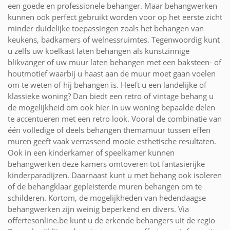
een goede en professionele behanger. Maar behangwerken
kunnen ook perfect gebruikt worden voor op het eerste zicht
minder duidelijke toepassingen zoals het behangen van
keukens, badkamers of welnessruimtes. Tegenwoordig kunt
u zelfs uw koelkast laten behangen als kunstzinnige
blikvanger of uw muur laten behangen met een baksteen- of
houtmotief waarbij u haast aan de muur moet gaan voelen
om te weten of hij behangen is. Heeft u een landelijke of
klassieke woning? Dan biedt een retro of vintage behang u
de mogelijkheid om ook hier in uw woning bepaalde delen
te accentueren met een retro look. Vooral de combinatie van
één volledige of deels behangen themamuur tussen effen
muren geeft vaak verrassend mooie esthetische resultaten.
Ook in een kinderkamer of speelkamer kunnen
behangwerken deze kamers omtoveren tot fantasierijke
kinderparadijzen. Daarnaast kunt u met behang ook isoleren
of de behangklaar gepleisterde muren behangen om te
schilderen. Kortom, de mogelijkheden van hedendaagse
behangwerken zijn weinig beperkend en divers. Via
offertesonline.be kunt u de erkende behangers uit de regio